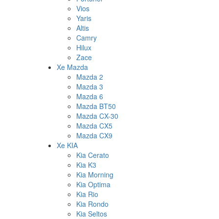
Vios
Yaris
Altis
Camry
Hilux
Zace
Xe Mazda
Mazda 2
Mazda 3
Mazda 6
Mazda BT50
Mazda CX-30
Mazda CX5
Mazda CX9
Xe KIA
Kia Cerato
Kia K3
Kia Morning
Kia Optima
Kia Rio
Kia Rondo
Kia Seltos