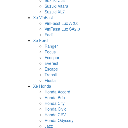
Suzuki Ciaz
Suzuki Vitara
Suzuki XL7
Xe VinFast
VinFasst Lux A 2.0
VinFasst Lux SA2.0
Fadil
Xe Ford
Ranger
Focus
Ecosport
Everest
Escape
Transit
Fiesta
Xe Honda
.
Honda Accord
Honda Brio
Honda City
Honda Civic
Honda CRV
Honda Odyssey
Jazz