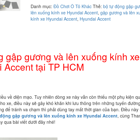
lắp
Danh mục:
Đồ Chơi Ô Tô Khác
Thẻ:
bộ tự động gập g
bộ
lên xuống kính xe Hyundai Accent
,
gập gương và lên x
tự
kính xe Hyundai Accent
,
Hyundai Accent
động
gập
gương
và
lên
xuống
ng gập gương và lên xuống kính xe
kính
 Accent tại TP HCM
xe
Hyundai
Accent
tại
TP
HCM
hiều về diện mạo. Tuy nhiên dòng xe này vẫn còn thiếu một phụ kiện q
số
cho xe, điều này sẽ gây khó khăn khi lưu thông trên những tuyến đườn
lượng
g để tránh va chạm thì phải dùng tay mất thời gian của bạn. Điều này
 động gập gương và lên xuống kính xe Hyundai Accent
, cùng Tha
y qua bài viết dưới đây nhé!