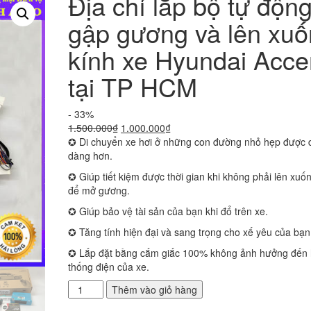
Địa chỉ lắp bộ tự độn
gập gương và lên xu
kính xe Hyundai Acce
tại TP HCM
- 33%
Giá
Giá
1.500.000
₫
1.000.000
₫
gốc
hiện
✪ Di chuyển xe hơi ở những con đường nhỏ hẹp được 
là:
tại
dàng hơn.
1.500.000₫.
là:
✪ Giúp tiết kiệm được thời gian khi không phải lên xuố
1.000.000₫.
để mở gương.
✪ Giúp bảo vệ tài sản của bạn khi đổ trên xe.
✪ Tăng tính hiện đại và sang trọng cho xế yêu của bạn
✪ Lắp đặt bằng cắm giắc 100% không ảnh hưởng đến
thống điện của xe.
Địa
Thêm vào giỏ hàng
chỉ