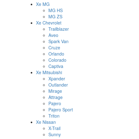
Xe MG
MG HS
MG ZS
Xe Chevrolet
Trailblazer
Aveo
Spark Van
Cruze
Orlando
Colorado
Captiva
Xe Mitsubishi
Xpander
Outlander
Mirage
Attrage
Pajero
Pajero Sport
Triton
Xe Nissan
X-Trail
Sunny