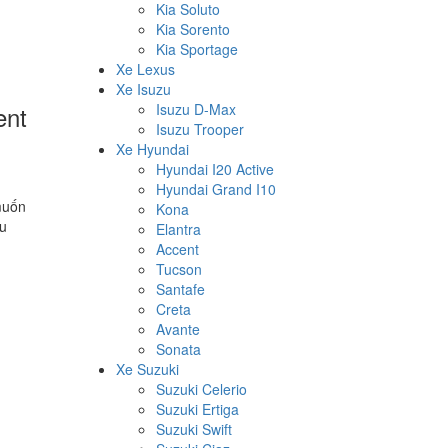
Kia Soluto
Kia Sorento
Kia Sportage
Xe Lexus
Xe Isuzu
ent
Isuzu D-Max
Isuzu Trooper
Xe Hyundai
Hyundai I20 Active
Hyundai Grand I10
muốn
Kona
ểu
Elantra
Accent
Tucson
Santafe
Creta
Avante
Sonata
Xe Suzuki
Suzuki Celerio
Suzuki Ertiga
Suzuki Swift