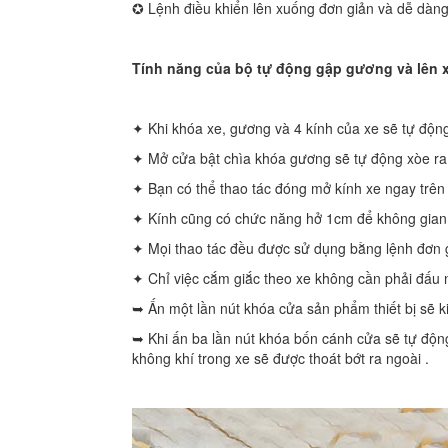
✪ Lệnh điều khiển lên xuống đơn giản và dễ dàn
Tính năng của bộ tự động gập gương và lên 
✦ Khi khóa xe, gương và 4 kính của xe sẽ tự độn
✦ Mở cửa bật chìa khóa gương sẽ tự động xòe ra
✦ Bạn có thể thao tác đóng mở kính xe ngay trê
✦ Kính cũng có chức năng hở 1cm để không gian 
✦ Mọi thao tác đều được sử dụng bằng lệnh đơn 
✦ Chỉ việc cắm giắc theo xe không cần phải đấu 
➥ Ấn một lần nút khóa cửa sản phẩm thiết bị sẽ k
➥ Khi ấn ba lần nút khóa bốn cánh cửa sẽ tự độn
không khí trong xe sẽ được thoát bớt ra ngoài .