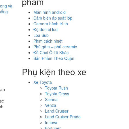
phẩm
ương và
uống
Màn hình android
Cảm biến áp suất lốp
Camera hành trình
Độ đèn bi led
Loa Sub
Phim cách nhiệt
Phủ gầm – phủ ceramic
Đồ Chơi Ô Tô Khác
Sản Phẩm Theo Quận
Phụ kiện theo xe
Xe Toyota
Toyota Rush
uan
Toyota Cross
g
Sienna
 sẽ
Venza
nh
Land Cruiser
Land Cruiser Prado
Innova
Fortuner