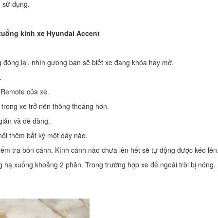
g sử dụng.
xuống kính xe Hyundai Accent
g đóng lại, nhìn gương bạn sẽ biết xe đang khóa hay mở.
.
n Remote của xe.
trong xe trở nên thông thoáng hơn.
giản và dễ dàng.
nối thêm bất kỳ một dây nào.
iểm tra bốn cánh. Kính cánh nào chưa lên hết sẽ tự động được kéo lên
g hạ xuống khoảng 2 phân. Trong trường hợp xe để ngoài trời bị nóng,