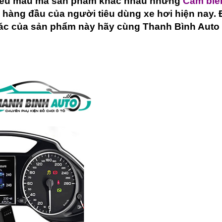
 nhiều mẫu mã sản phẩm khác nhau nhưng
Cảm biế
lượng
n hàng đầu của người tiêu dùng xe hơi hiện nay. 
xác của sản phẩm này hãy cùng Thanh Bình Auto