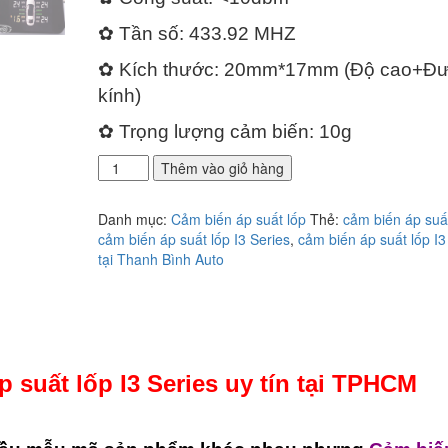
✿ Tần số: 433.92 MHZ
✿ Kích thước: 20mm*17mm (Độ cao+Đ
kính)
✿ Trọng lượng cảm biến: 10g
Địa
Thêm vào giỏ hàng
chỉ
lắp
Danh mục:
Cảm biến áp suất lốp
Thẻ:
cảm biến áp suấ
cảm
cảm biến áp suất lốp I3 Series
,
cảm biến áp suất lốp I3
biến
tại Thanh Bình Auto
áp
suất
lốp
I3
Series
uy
p suất lốp I3 Series uy tín tại TPHCM
tín
tại
TPHCM
số