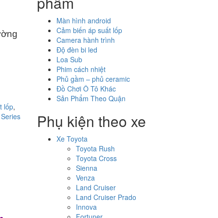
phẩm
Màn hình android
Cảm biến áp suất lốp
ường
Camera hành trình
Độ đèn bi led
Loa Sub
Phim cách nhiệt
Phủ gầm – phủ ceramic
Đồ Chơi Ô Tô Khác
Sản Phẩm Theo Quận
t lốp
,
Phụ kiện theo xe
 Series
Xe Toyota
Toyota Rush
Toyota Cross
Sienna
Venza
Land Cruiser
Land Cruiser Prado
Innova
Fortuner