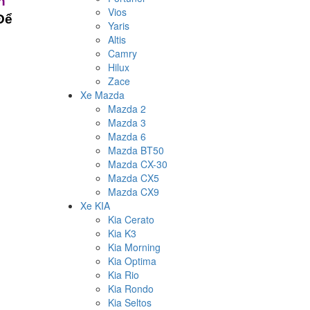
n
Vios
Để
Yaris
Altis
Camry
Hilux
Zace
Xe Mazda
Mazda 2
Mazda 3
Mazda 6
Mazda BT50
Mazda CX-30
Mazda CX5
Mazda CX9
Xe KIA
Kia Cerato
Kia K3
Kia Morning
Kia Optima
Kia Rio
Kia Rondo
Kia Seltos