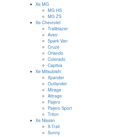
Xe MG
MG HS
MG ZS
Xe Chevrolet
Trailblazer
Aveo
Spark Van
Cruze
Orlando
Colorado
Captiva
Xe Mitsubishi
Xpander
Outlander
Mirage
Attrage
Pajero
Pajero Sport
Triton
Xe Nissan
X-Trail
Sunny