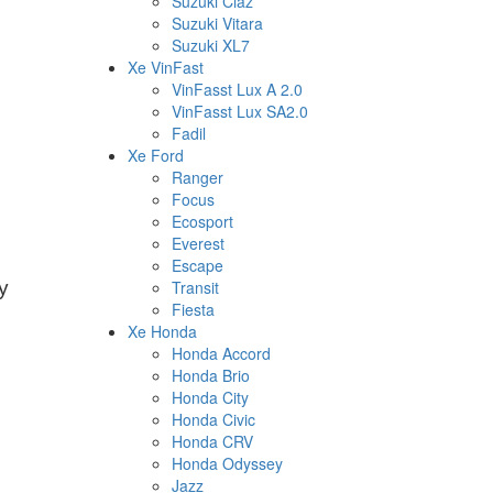
Suzuki Ciaz
Suzuki Vitara
Suzuki XL7
Xe VinFast
VinFasst Lux A 2.0
VinFasst Lux SA2.0
Fadil
Xe Ford
Ranger
Focus
Ecosport
Everest
Escape
y
Transit
Fiesta
Xe Honda
Honda Accord
Honda Brio
Honda City
Honda Civic
Honda CRV
Honda Odyssey
Jazz