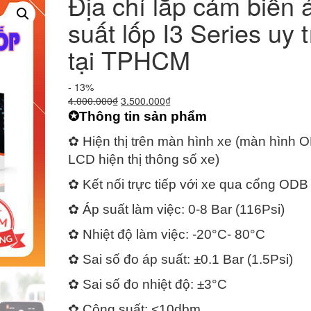
Địa chỉ lắp cảm biến 
suất lốp I3 Series uy t
tại TPHCM
- 13%
Giá
Giá
4.000.000
₫
3.500.000
₫
gốc
hiện
✪Thông tin sản phẩm
là:
tại
✿ Hiện thị trên màn hình xe (màn hình 
4.000.000₫.
là:
3.500.000₫.
LCD hiện thị thông số xe)
✿ Kết nối trực tiếp với xe qua cổng ODB 
✿ Áp suất làm việc: 0-8 Bar (116Psi)
✿ Nhiệt độ làm việc: -20°C- 80°C
✿ Sai số đo áp suất: ±0.1 Bar (1.5Psi)
✿ Sai số đo nhiệt độ: ±3°C
✿ Công suất: <10dbm