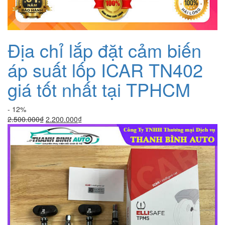
Địa chỉ lắp đặt cảm biến
áp suất lốp ICAR TN402
giá tốt nhất tại TPHCM
- 12%
Giá
Giá
2.500.000
₫
2.200.000
₫
gốc
hiện
là:
tại
2.500.000₫.
là:
2.200.000₫.