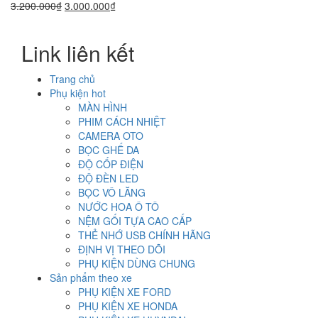
Giá
Giá
3.200.000
₫
3.000.000
₫
gốc
hiện
là:
tại
Link liên kết
3.200.000₫.
là:
3.000.000₫.
Trang chủ
Phụ kiện hot
MÀN HÌNH
PHIM CÁCH NHIỆT
CAMERA OTO
BỌC GHẾ DA
ĐỘ CỐP ĐIỆN
ĐỘ ĐÈN LED
BỌC VÔ LĂNG
NƯỚC HOA Ô TÔ
NỆM GỐI TỰA CAO CẤP
THẺ NHỚ USB CHÍNH HÃNG
ĐỊNH VỊ THEO DÕI
PHỤ KIỆN DÙNG CHUNG
Sản phẩm theo xe
PHỤ KIỆN XE FORD
PHỤ KIỆN XE HONDA