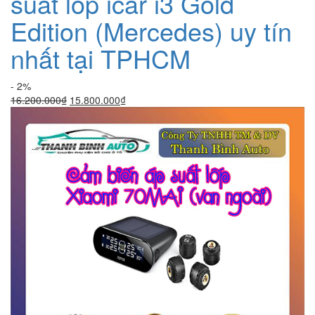
suất lốp icar i3 Gold
Edition (Mercedes) uy tín
nhất tại TPHCM
- 2%
Giá
Giá
16.200.000
₫
15.800.000
₫
gốc
hiện
là:
tại
16.200.000₫.
là:
15.800.000₫.