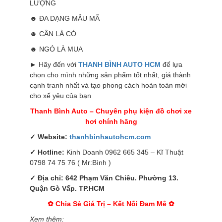
LƯỢNG
☻ ĐA DẠNG MẪU MÃ
☻ CẦN LÀ CÓ
☻ NGÓ LÀ MUA
► Hãy đến với
THANH BÌNH AUTO HCM
để lựa
chọn cho mình những sản phẩm tốt nhất, giá thành
cạnh tranh nhất và tạo phong cách hoàn toàn mới
cho xế yêu của bạn
Thanh Bình Auto – Chuyên phụ kiện đồ chơi xe
hơi chính hãng
✓ Website:
thanhbinhautohcm.com
✓ Hotline:
Kinh Doanh 0962 665 345 – Kĩ Thuật
0798 74 75 76 ( Mr:Bình )
✓ Địa chỉ: 642 Phạm Văn Chiêu. Phường 13.
Quận Gò Vấp. TP.HCM
✿ Chia Sẻ Giá Trị – Kết Nối Đam Mê ✿
Xem thêm: