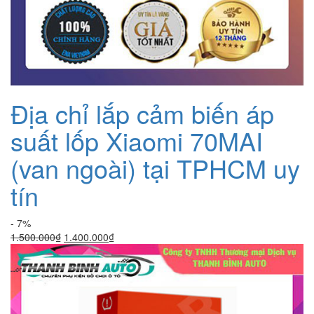
Địa chỉ lắp cảm biến áp
suất lốp Xiaomi 70MAI
(van ngoài) tại TPHCM uy
tín
- 7%
Giá
Giá
1.500.000
₫
1.400.000
₫
gốc
hiện
là:
tại
1.500.000₫.
là:
1.400.000₫.