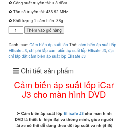
✿
Công suất truyền tải: < 8 dBm
✿
Tần số truyền tải: 433.92 MHz
✿
Khối lượng 1 cảm biến: 38g
Cảm
Thêm vào giỏ hàng
biến
áp
Danh mục:
Cảm biến áp suất lốp
Thẻ:
cảm biến áp suất lốp
suất
Ellisafe J3
,
chi phí lắp cảm biến áp suất lốp Ellisafe J3
,
địa
lốp
chỉ lắp đặt cảm biến áp suất lốp Ellisafe J3
iCar
J3
Chi tiết sản phẩm
cho màn
hình
DVD
Cảm biến áp suất lốp iCar
số
J3 cho màn hình DVD
lượng
➤ Cảm biến áp suất lốp
Ellisafe J3
cho màn hình
DVD là thiết bị hiện đại và thông minh, giúp người
lái xe có thể dễ dàng theo dõi áp suất và nhiệt độ