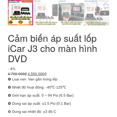
Cảm biến áp suất lốp
iCar J3 cho màn hình
DVD
- 4%
Giá
Giá
4.700.000
₫
4.500.000
₫
gốc
hiện
✿
Loại van: Van gắn trong lốp
là:
tại
✿
Nhiệt độ hoạt động: -40℃-125℃
4.700.000₫.
là:
4.500.000₫.
✿
Giới hạn áp suất: 0 ~ 94 Psi (6.5 Bar)
✿
Dung sai áp suất: ±1.5 Psi (0.1 Bar)
✿ Dung sai nhiệt độ: ±3 độ C