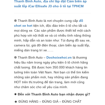
Thanh Bình Auto, địa chỉ
lắp đặt Cảm biến áp
suất lốp iCar Ellisafe J3
cho ô tô tại TPHCM
❆ Thanh Bình Auto là nơi chuyên cung cấp
đồ
chơi xe hơi
tiện ích, độc đáo trên ô tô cho tất cả
mọi dòng xe. Các sản phẩm được thiết kế một cách
phù hợp với nội thất xe và có nhiều tính năng thông
minh, hấp dẫn và an toàn như: Túi đựng đồ sau xe,
camera lùi, giá đỡ điện thoại, cảm biến áp suất lốp,
miếng dán trang trí xe……
❆ Thanh Bình Auto –
Dochoixehoi.vn
là thương
hiệu lâu năm trong ngày phụ kiện ô tô chính hãng
chất lượng. Đã được hơn 350.000 khách hàng tin
tưởng trên toàn Việt Nam. Nơi bạn có thể tìm kiếm
những sản phẩm mới, hay những sản phẩm đang
HOT trên thị trường để tân trang, làm mới cũng
như chăm sóc cho xế yêu của mình.
✹
Đến với Thanh Bình Auto bạn nhận được gì?
☻ ĐÚNG HÀNG – ĐÚNG GIÁ – ĐÚNG CHẤT