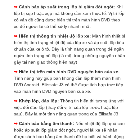
➥
Cảnh báo áp suất trong lốp bị giảm đột ngột:
Khi
lốp bị xẹp hoặc xẹp mà không cần xem thực tế. Vị trí lốp
có vấn đề cũng được hiển thị trên màn hình DVD theo
xe để người lái có thể xử lý nhanh nhất
➥
Hiển thị thông tin nhiệt độ lốp xe:
Màn hình thiết bị
hiển thị tình trạng nhiệt độ của lốp xe và áp suất lốp tiêu
chuẩn của xe ô tô. Đây là tính năng quan trọng để ngăn
ngừa tình trạng nổ lốp (là một trong những nguyên nhân
gây tai nạn giao thông hiện nay)
➥
Hiển thị trên màn hình DVD nguyên bản của xe:
Tính năng này giúp bạn không cần lắp thêm màn hình
DVD Android. Ellissafe J3 có thể được tích hợp trực tiếp
vào màn hình DVD nguyên bản của xe.
➥
Khớp lốp, đảo lốp:
Thông tin hiển thị tương ứng với
việc đổi đảo lốp (thay đổi vị trí của lốp trước hoặc lốp
sau). Đây là một tính năng quan trọng của Ellisafe J3
➥
Cảnh báo bằng âm thanh:
Nếu nhiệt độ lốp quá cao
hoặc áp suất lốp giảm đột ngột, người lái xe sẽ nhận
được cảnh báo bằng âm thanh để họ biết và hành động