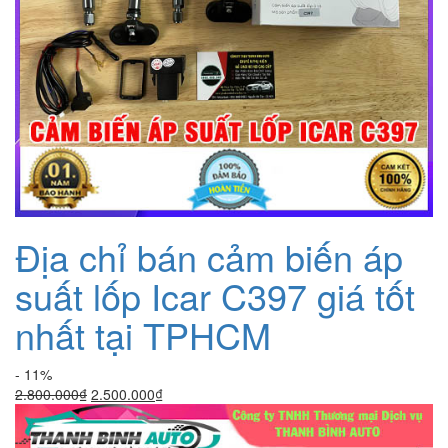
Địa chỉ bán cảm biến áp
suất lốp Icar C397 giá tốt
nhất tại TPHCM
- 11%
Giá
Giá
2.800.000
₫
2.500.000
₫
gốc
hiện
là:
tại