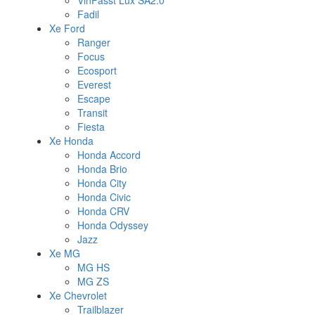
VinFasst Lux SA2.0
Fadil
Xe Ford
Ranger
Focus
Ecosport
Everest
Escape
Transit
Fiesta
Xe Honda
Honda Accord
Honda Brio
Honda City
Honda Civic
Honda CRV
Honda Odyssey
Jazz
Xe MG
MG HS
MG ZS
Xe Chevrolet
Trailblazer