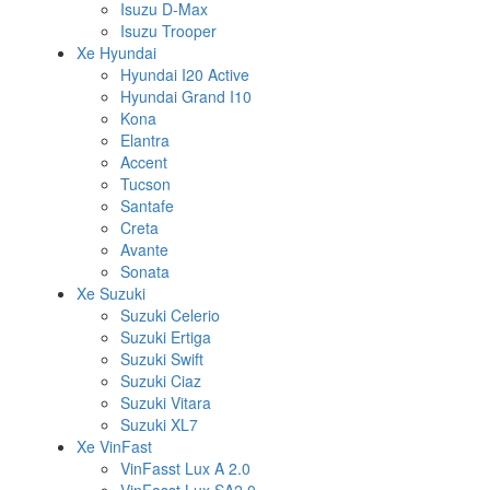
Isuzu D-Max
Isuzu Trooper
Xe Hyundai
Hyundai I20 Active
Hyundai Grand I10
Kona
Elantra
Accent
Tucson
Santafe
Creta
Avante
Sonata
Xe Suzuki
Suzuki Celerio
Suzuki Ertiga
Suzuki Swift
Suzuki Ciaz
Suzuki Vitara
Suzuki XL7
Xe VinFast
VinFasst Lux A 2.0