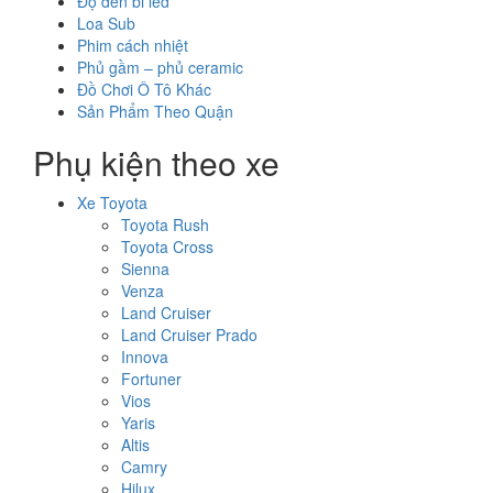
Độ đèn bi led
Loa Sub
Phim cách nhiệt
Phủ gầm – phủ ceramic
Đồ Chơi Ô Tô Khác
Sản Phẩm Theo Quận
Phụ kiện theo xe
Xe Toyota
Toyota Rush
Toyota Cross
Sienna
Venza
Land Cruiser
Land Cruiser Prado
Innova
Fortuner
Vios
Yaris
Altis
Camry
Hilux