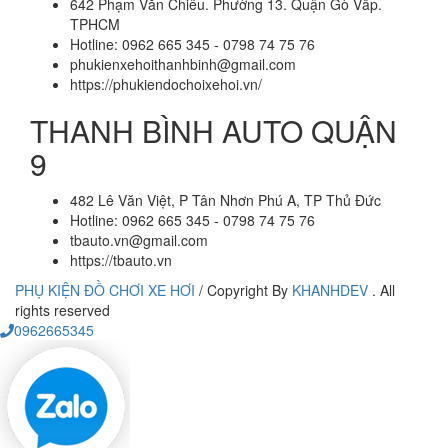
642 Phạm Văn Chiêu. Phường 13. Quận Gò Vấp.
TPHCM
Hotline: 0962 665 345 - 0798 74 75 76
phukienxehoithanhbinh@gmail.com
https://phukiendochoixehoi.vn/
THANH BÌNH AUTO QUẬN
9
482 Lê Văn Việt, P Tân Nhơn Phú A, TP Thủ Đức
Hotline: 0962 665 345 - 0798 74 75 76
tbauto.vn@gmail.com
https://tbauto.vn
PHỤ KIỆN ĐỒ CHƠI XE HƠI
/
Copyright By
KHANHDEV
. All
rights reserved
0962665345