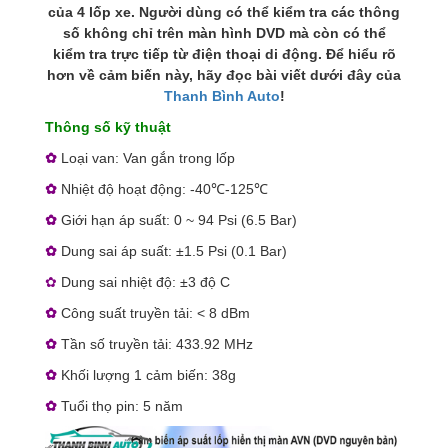
của 4 lốp xe. Người dùng có thể kiểm tra các thông
số không chỉ trên màn hình DVD mà còn có thể
kiểm tra trực tiếp từ điện thoại di động. Để hiểu rõ
hơn về cảm biến này, hãy đọc bài viết dưới đây của
Thanh Bình Auto
!
Thông số kỹ thuật
✿
Loại van: Van gắn trong lốp
✿
Nhiệt độ hoạt động: -40℃-125℃
✿
Giới hạn áp suất: 0 ~ 94 Psi (6.5 Bar)
✿
Dung sai áp suất: ±1.5 Psi (0.1 Bar)
✿
Dung sai nhiệt độ: ±3 độ C
✿
Công suất truyền tải: < 8 dBm
✿
Tần số truyền tải: 433.92 MHz
✿
Khối lượng 1 cảm biến: 38g
✿
Tuổi thọ pin: 5 năm