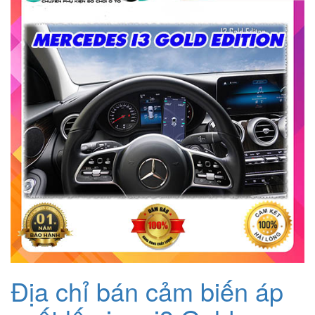
2.800.000₫.
là:
2.500.000₫.
Địa chỉ bán cảm biến áp