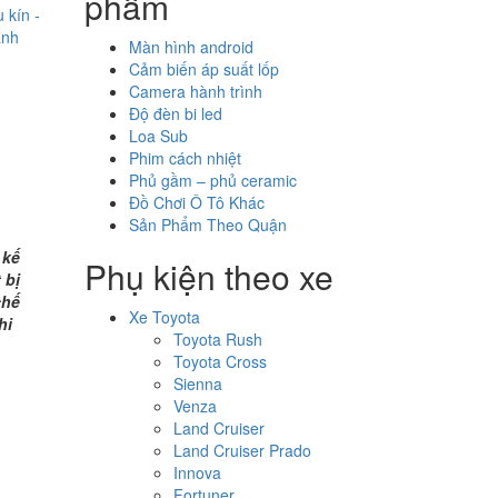
phẩm
 kín -
anh
Màn hình android
Cảm biến áp suất lốp
Camera hành trình
Độ đèn bi led
Loa Sub
Phim cách nhiệt
Phủ gầm – phủ ceramic
Đồ Chơi Ô Tô Khác
Sản Phẩm Theo Quận
 kế
Phụ kiện theo xe
 bị
chế
Xe Toyota
hi
Toyota Rush
Toyota Cross
Sienna
Venza
Land Cruiser
Land Cruiser Prado
Innova
Fortuner