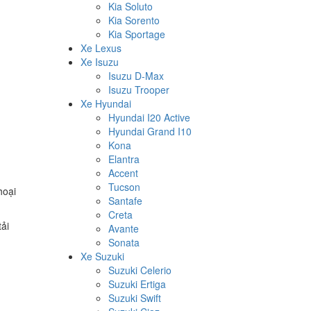
Kia Soluto
Kia Sorento
Kia Sportage
Xe Lexus
Xe Isuzu
Isuzu D-Max
Isuzu Trooper
Xe Hyundai
Hyundai I20 Active
Hyundai Grand I10
Kona
Elantra
Accent
Tucson
hoại
Santafe
Creta
ải
Avante
Sonata
Xe Suzuki
Suzuki Celerio
Suzuki Ertiga
Suzuki Swift