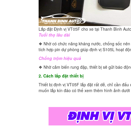
Lắp đặt Định vị VT05F cho xe tại Thanh Bình Aut
Tuổi thọ lâu dài
❖ Nhờ có chức năng kháng nước, chống sốc nên địn
tích hợp pin dự phòng giúp định vị S105L hoạt độn
Chống trộm hiệu quả
❖ Nhờ cảm biến rung đập, thiết bị sẽ gửi báo độn
2. Cách lắp đặt thiết bị
Thiết bị định vị VT05F lắp đặt rất dễ, chỉ cần 
muốn lắp kín đáo có thể xem thêm hình ảnh dưới