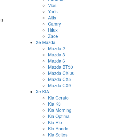
Vios
Yaris
Altis
ng.
Camry
Hilux
Zace
Xe Mazda
Mazda 2
Mazda 3
Mazda 6
Mazda BT50
Mazda CX-30
Mazda CX5
Mazda CX9
Xe KIA
Kia Cerato
Kia K3
Kia Morning
Kia Optima
Kia Rio
Kia Rondo
Kia Seltos