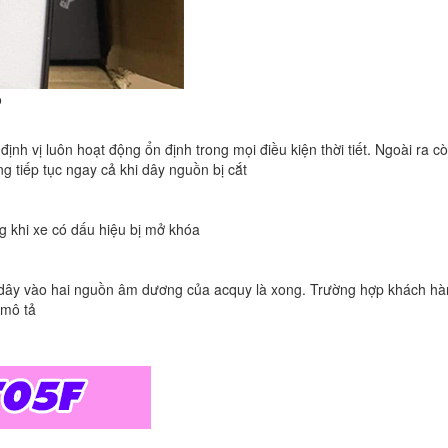
o
h vị luôn hoạt động ổn định trong mọi điều kiện thời tiết. Ngoài ra c
g tiếp tục ngay cả khi dây nguồn bị cắt
g khi xe có dấu hiệu bị mở khóa
đấu dây vào hai nguồn âm dương của acquy là xong. Trường hợp khách h
 mô tả