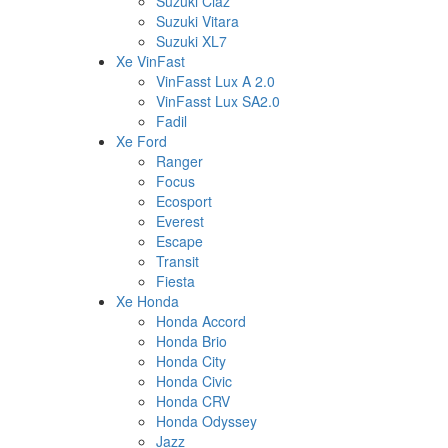
Suzuki Ciaz
Suzuki Vitara
Suzuki XL7
Xe VinFast
VinFasst Lux A 2.0
VinFasst Lux SA2.0
Fadil
Xe Ford
Ranger
Focus
Ecosport
Everest
Escape
Transit
Fiesta
Xe Honda
Honda Accord
Honda Brio
Honda City
Honda Civic
Honda CRV
Honda Odyssey
Jazz