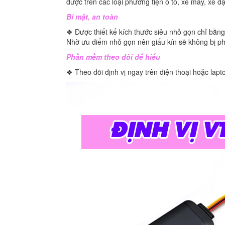
được trên các loại phương tiện ô tô, xe máy, xe đ
Bí mật, an toàn
❖ Được thiết kế kích thước siêu nhỏ gọn chỉ bằng 2
Nhờ ưu điểm nhỏ gọn nên giấu kín sẽ không bị ph
Phần mềm theo dõi dể hiểu
❖ Theo dõi định vị ngay trên điện thoại hoặc la