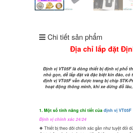
Chi tiết sản phẩm
Địa chỉ lắp đặt Đị
Định vị VT05F là dòng thiết bị định vị phổ 
nhỏ gọn, dễ lắp đặt và đặc biệt kín đáo, có
định vị VT05F vẫn được trang bị chip STK-Pr
hoạt động thông minh, khi xe dừng đỗ lâu, đ
1. Một số tính năng chi tiết của
định vị VT05F
Định vị chính xác 24/24
❖ Thiết bị theo dõi chính xác gần như tuyệt đối d