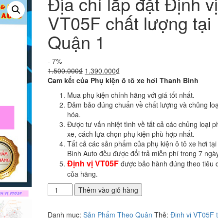
Địa chỉ lắp đặt Định vị
VT05F chất lượng tại
Quận 1
- 7%
Giá
Giá
1.500.000
₫
1.390.000
₫
gốc
hiện
Cam kết của Phụ kiện ô tô xe hơi Thanh Bình
là:
tại
Mua phụ kiện chính hãng với giá tốt nhất.
1.500.000₫.
là:
Đảm bảo đúng chuẩn về chất lượng và chủng loạ
1.390.000₫.
hóa.
Được tư vấn nhiệt tình về tất cả các chủng loại p
xe, cách lựa chọn phụ kiện phù hợp nhất.
Tất cả các sản phẩm của phụ kiện ô tô xe hơi tạ
Bình Auto đều được đổi trả miễn phí trong 7 ngày
Định vị VT05F
được bảo hành đúng theo tiêu 
của hãng.
Địa
Thêm vào giỏ hàng
chỉ
lắp
Danh mục:
Sản Phẩm Theo Quận
Thẻ:
Định vị VT05F t
đặt