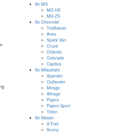
Xe MG
MG HS
MG ZS
Xe Chevrolet
Trailblazer
Aveo
Spark Van
òn
Cruze
Orlando
Colorado
Captiva
Xe Mitsubishi
Xpander
Outlander
àng
Mirage
Attrage
Pajero
Pajero Sport
Triton
Xe Nissan
X-Trail
Sunny