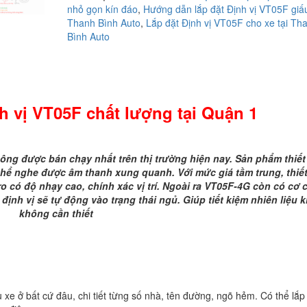
nhỏ gọn kín đáo
,
Hướng dẫn lắp đặt Định vị VT05F giấu
Định
Thanh Bình Auto
,
Lắp đặt Định vị VT05F cho xe tại Th
vị
Bình Auto
VT05F
chất
lượng
tại
Quận
nh vị VT05F chất lượng tại Quận 1
1
số
lượng
thông được bán chạy nhất trên thị trường hiện nay. Sản phẩm thiết
 thể nghe được âm thanh xung quanh. Với mức giá tầm trung, thiết
o có độ nhạy cao, chính xác vị trí. Ngoài ra VT05F-4G còn có cơ 
ịnh vị sẽ tự động vào trạng thái ngủ. Giúp tiết kiệm nhiên liệu k
không cần thiết
ù xe ở bất cứ đâu, chi tiết từng số nhà, tên đường, ngõ hẻm. Có thể lắp