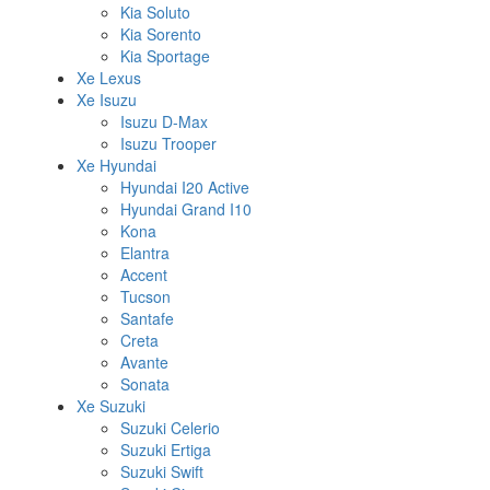
Kia Soluto
Kia Sorento
Kia Sportage
Xe Lexus
Xe Isuzu
Isuzu D-Max
Isuzu Trooper
Xe Hyundai
Hyundai I20 Active
Hyundai Grand I10
Kona
Elantra
Accent
Tucson
Santafe
Creta
Avante
Sonata
Xe Suzuki
Suzuki Celerio
Suzuki Ertiga
Suzuki Swift