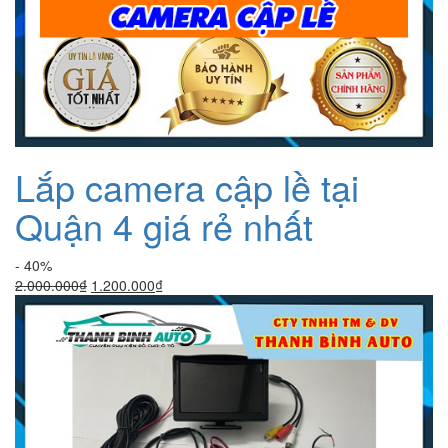
Lắp camera cập lề tại
Quận 4 giá rẻ nhất
- 40%
Giá
Giá
2.000.000
₫
1.200.000
₫
gốc
hiện
là:
tại
2.000.000₫.
là:
1.200.000₫.