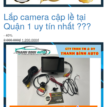
Lắp camera cập lề tại
Quận 1 uy tín nhất ???
- 40%
Giá
Giá
2.000.000
₫
1.200.000
₫
gốc
hiện
là:
tại
2.000.000₫.
là:
1.200.000₫.