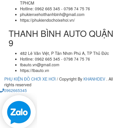
TPHCM
Hotline: 0962 665 345 - 0798 74 75 76
phukienxehoithanhbinh@gmail.com
https://phukiendochoixehoi.vn/
THANH BÌNH AUTO QUẬN
9
482 Lê Văn Việt, P Tân Nhơn Phú A, TP Thủ Đức
Hotline: 0962 665 345 - 0798 74 75 76
tbauto.vn@gmail.com
https://tbauto.vn
PHỤ KIỆN ĐỒ CHƠI XE HƠI
/
Copyright By
KHANHDEV
. All
rights reserved
0962665345