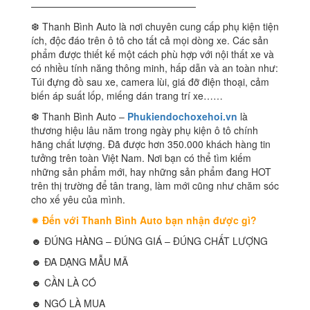
—————————————————
❆ Thanh Bình Auto là nơi chuyên cung cấp phụ kiện tiện
ích, độc đáo trên ô tô cho tất cả mọi dòng xe. Các sản
phẩm được thiết kế một cách phù hợp với nội thất xe và
có nhiều tính năng thông minh, hấp dẫn và an toàn như:
Túi đựng đồ sau xe, camera lùi, giá đỡ điện thoại, cảm
biến áp suất lốp, miếng dán trang trí xe……
❆ Thanh Bình Auto –
Phukiendochoxehoi.vn
là
thương hiệu lâu năm trong ngày phụ kiện ô tô chính
hãng chất lượng. Đã được hơn 350.000 khách hàng tin
tưởng trên toàn Việt Nam. Nơi bạn có thể tìm kiếm
những sản phẩm mới, hay những sản phẩm đang HOT
trên thị trường để tân trang, làm mới cũng như chăm sóc
cho xế yêu của mình.
✹
Đến với Thanh Bình Auto bạn nhận được gì?
☻ ĐÚNG HÀNG – ĐÚNG GIÁ – ĐÚNG CHẤT LƯỢNG
☻ ĐA DẠNG MẪU MÃ
☻ CẦN LÀ CÓ
☻ NGÓ LÀ MUA