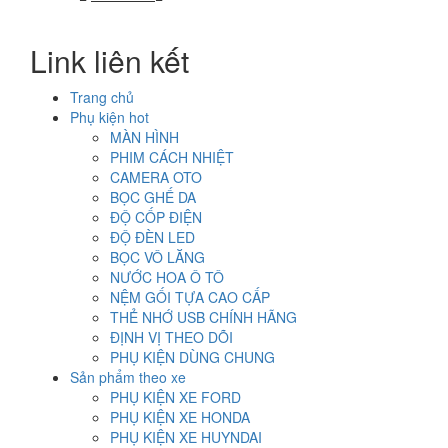
gốc
hiện
là:
tại
Link liên kết
2.000.000₫.
là:
1.200.000₫.
Trang chủ
Phụ kiện hot
MÀN HÌNH
PHIM CÁCH NHIỆT
CAMERA OTO
BỌC GHẾ DA
ĐỘ CỐP ĐIỆN
ĐỘ ĐÈN LED
BỌC VÔ LĂNG
NƯỚC HOA Ô TÔ
NỆM GỐI TỰA CAO CẤP
THẺ NHỚ USB CHÍNH HÃNG
ĐỊNH VỊ THEO DÕI
PHỤ KIỆN DÙNG CHUNG
Sản phẩm theo xe
PHỤ KIỆN XE FORD
PHỤ KIỆN XE HONDA
PHỤ KIỆN XE HUYNDAI