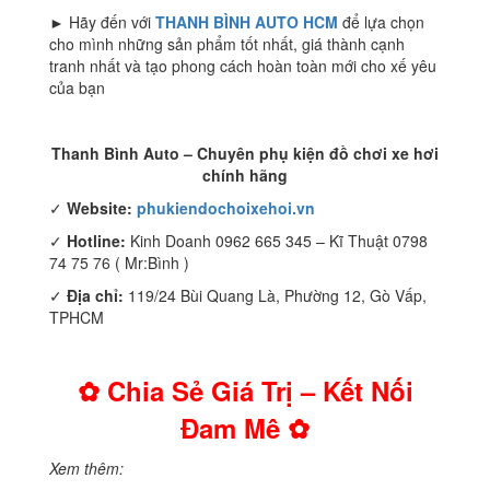
► Hãy đến với
THANH BÌNH AUTO HCM
để lựa chọn
cho mình những sản phẩm tốt nhất, giá thành cạnh
tranh nhất và tạo phong cách hoàn toàn mới cho xế yêu
của bạn
Thanh Bình Auto – Chuyên phụ kiện đồ chơi xe hơi
chính hãng
✓
Website:
phukiendochoixehoi.vn
✓
Hotline:
Kinh Doanh 0962 665 345 – Kĩ Thuật 0798
74 75 76 ( Mr:Bình )
✓
Địa chỉ:
119/24 Bùi Quang Là, Phường 12, Gò Vấp,
TPHCM
✿ Chia Sẻ Giá Trị – Kết Nối
Đam Mê ✿
Xem thêm: