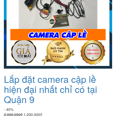
Lắp đặt camera cập lề
hiện đại nhất chỉ có tại
Quận 9
- 40%
Giá
Giá
2.000.000
₫
1.200.000
₫