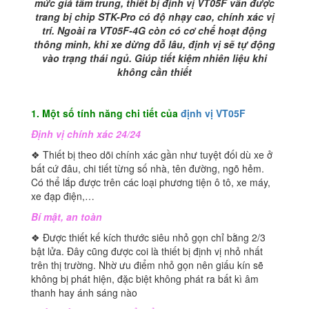
mức giá tầm trung, thiết bị định vị VT05F vẫn được
trang bị chip STK-Pro có độ nhạy cao, chính xác vị
trí. Ngoài ra VT05F-4G còn có cơ chế hoạt động
thông minh, khi xe dừng đỗ lâu, định vị sẽ tự động
vào trạng thái ngủ. Giúp tiết kiệm nhiên liệu khi
không cần thiết
1. Một số tính năng chi tiết của
định vị VT05F
Định vị chính xác 24/24
❖ Thiết bị theo dõi chính xác gần như tuyệt đối dù xe ở
bất cứ đâu, chi tiết từng số nhà, tên đường, ngõ hẻm.
Có thể lắp được trên các loại phương tiện ô tô, xe máy,
xe đạp điện,…
Bí mật, an toàn
❖ Được thiết kế kích thước siêu nhỏ gọn chỉ bằng 2/3
bật lửa. Đây cũng được coi là thiết bị định vị nhỏ nhất
trên thị trường. Nhờ ưu điểm nhỏ gọn nên giấu kín sẽ
không bị phát hiện, đặc biệt không phát ra bất kì âm
thanh hay ánh sáng nào