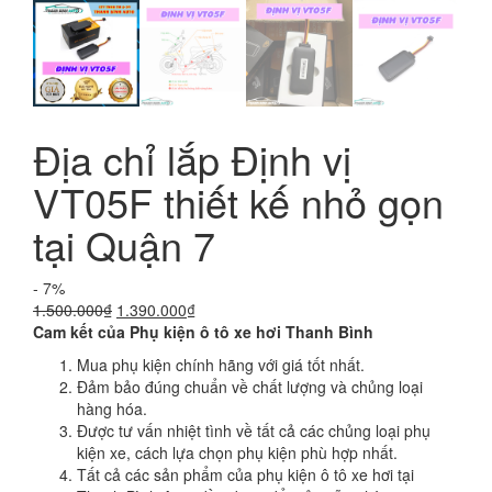
Địa chỉ lắp Định vị
VT05F thiết kế nhỏ gọn
tại Quận 7
- 7%
Giá
Giá
1.500.000
₫
1.390.000
₫
gốc
hiện
Cam kết của Phụ kiện ô tô xe hơi Thanh Bình
là:
tại
Mua phụ kiện chính hãng với giá tốt nhất.
1.500.000₫.
là:
Đảm bảo đúng chuẩn về chất lượng và chủng loại
1.390.000₫.
hàng hóa.
Được tư vấn nhiệt tình về tất cả các chủng loại phụ
kiện xe, cách lựa chọn phụ kiện phù hợp nhất.
Tất cả các sản phẩm của phụ kiện ô tô xe hơi tại