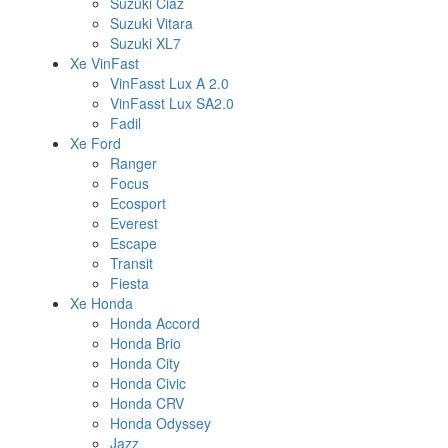
Suzuki Ciaz
Suzuki Vitara
Suzuki XL7
Xe VinFast
VinFasst Lux A 2.0
VinFasst Lux SA2.0
Fadil
Xe Ford
Ranger
Focus
Ecosport
Everest
Escape
Transit
Fiesta
Xe Honda
Honda Accord
Honda Brio
Honda City
Honda Civic
Honda CRV
Honda Odyssey
Jazz