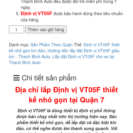
Thanh Bình Auto đều được đổi trả miễn phí trong 7
ngày.
Định vị VT05F
được bảo hành đúng theo tiêu chuẩn
của hãng.
Địa
Thêm vào giỏ hàng
chỉ
lắp
Danh mục:
Sản Phẩm Theo Quận
Thẻ:
Định vị VT05F thiết
Định
kế nhỏ gọn kín đáo
,
Hướng dẫn lắp đặt Định vị VT05F giấu
vị
kín - Thanh Bình Auto
,
Lắp đặt Định vị VT05F cho xe tại
VT05F
Thanh Bình Auto
thiết
kế
Chi tiết sản phẩm
nhỏ
gọn
Địa chỉ lắp Định vị VT05F thiết
tại
Quận
kế nhỏ gọn tại Quận 7
7
số
Định vị VT05F là dòng thiết bị định vị phổ thông
lượng
được bán chạy nhất trên thị trường hiện nay. Sản
phẩm thiết kế nhỏ gọn, dễ lắp đặt và đặc biệt kín
đáo, có thể nghe được âm thanh xung quanh. Với