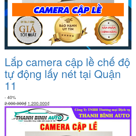
Lắp camera cập lề chế độ
tự động lấy nét tại Quận
11
- 40%
Giá
Giá
2.000.000
₫
1.200.000
₫
gốc
hiện
là:
tại
2.000.000₫.
là:
1.200.000₫.