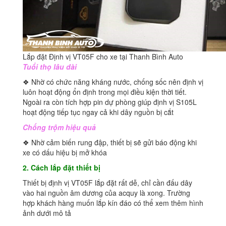
Lắp đặt Định vị VT05F cho xe tại Thanh Bình Auto
Tuổi thọ lâu dài
❖ Nhờ có chức năng kháng nước, chống sốc nên định vị
luôn hoạt động ổn định trong mọi điều kiện thời tiết.
Ngoài ra còn tích hợp pin dự phòng giúp định vị S105L
hoạt động tiếp tục ngay cả khi dây nguồn bị cắt
Chống trộm hiệu quả
❖ Nhờ cảm biến rung đập, thiết bị sẽ gửi báo động khi
xe có dấu hiệu bị mở khóa
2. Cách lắp đặt thiết bị
Thiết bị định vị VT05F lắp đặt rất dễ, chỉ cần đấu dây
vào hai nguồn âm dương của acquy là xong. Trường
hợp khách hàng muốn lắp kín đáo có thể xem thêm hình
ảnh dưới mô tả