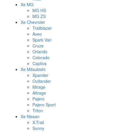
Xe MG
MG HS
MG ZS
Xe Chevrolet
Trailblazer
Aveo
Spark Van
Cruze
Orlando
Colorado
Captiva
Xe Mitsubishi
Xpander
Outlander
Mirage
Attrage
Pajero
Pajero Sport
Triton
Xe Nissan
X-Trail
Sunny