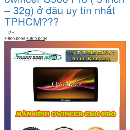
– 32g) ở đâu uy tín nhất
TPHCM???
- 13%
Giá
Giá
7.800.000
₫
6.800.000
₫
gốc
hiện
là:
tại
7.800.000₫.
là:
6.800.000₫.