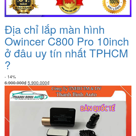
Địa chỉ lắp màn hình
Owincer C800 Pro 10inch
ở đâu uy tín nhất TPHCM
?
- 14%
Giá
Giá
6.900.000
₫
5.900.000
₫
gốc
hiện
là:
tại
6.900.000₫.
là:
5.900.000₫.