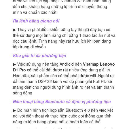
nước và liên tục cập nhật. Vietmap S1 đảm bảo mang
đến cho khách hàng những lộ trình di chuyển thông
minh và chuẩn xác nhất
Ra lệnh bằng giọng nói
▶ Thay vì phải điều khiển bằng tay thì giờ đây bạn có
thể sử dụng mọi tính năng chỉ bằng 1 thao tác ấn nút và
đọc câu lệnh. Tính năng này rất hữu ích khi bạn đang
tập trung di chyển
Kho giải trí đa phương tiện
▶ Việc sử dụng nền tảng Android nên
Vietmap Lenovo
D1 Pro
có thể cài đặt được rất nhiều ứng dụng giải trí.
Hơn nữa, sản phẩm còn có thể phát được wifi. Ngoài ra
dải âm thanh DSP 32 kênh với độ phân giải Full HD sẽ
mang đến cho người dùng hình ảnh rõ nét và âm thanh
sống động
Đàm thoại bằng Bluetooth và định vị phương tiện
▶ Do màn hình tích hợp sẵn Bluetooth 4.0 nên việc kết
nối với điện thoại và thực hiện cuộc gọi thông qua tính
năng ra lệnh bằng giọng nói là hoàn toàn có thể