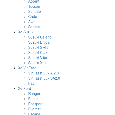
Accent
Tucson
Santafe
Creta
Avante
Sonata
Xe Suzuki
Suzuki Celerio
Suzuki Ertiga
Suzuki Swift
Suzuki Ciaz
Suzuki Vitara
Suzuki XL7
Xe VinFast
VinFasst Lux A 2.0
VinFasst Lux SA2.0
Fadil
Xe Ford
Ranger
Focus
Ecosport
Everest
Escape