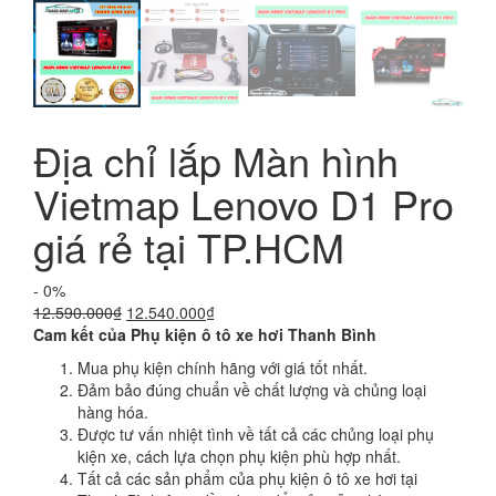
Địa chỉ lắp Màn hình
Vietmap Lenovo D1 Pro
giá rẻ tại TP.HCM
- 0%
Giá
Giá
12.590.000
₫
12.540.000
₫
gốc
hiện
Cam kết của Phụ kiện ô tô xe hơi Thanh Bình
là:
tại
Mua phụ kiện chính hãng với giá tốt nhất.
12.590.000₫.
là:
Đảm bảo đúng chuẩn về chất lượng và chủng loại
12.540.000₫.
hàng hóa.
Được tư vấn nhiệt tình về tất cả các chủng loại phụ
kiện xe, cách lựa chọn phụ kiện phù hợp nhất.
Tất cả các sản phẩm của phụ kiện ô tô xe hơi tại