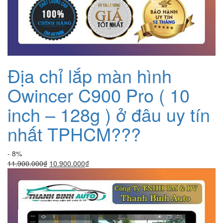
Địa chỉ lắp màn hình
Owincer C900 Pro ( 10
inch – 128g ) ở đâu uy tín
nhất TPHCM???
- 8%
Giá
Giá
11.900.000
₫
10.900.000
₫
gốc
hiện
là:
tại
11.900.000₫.
là:
10.900.000₫.