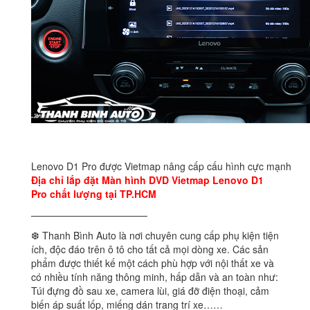
Lenovo D1 Pro được Vietmap nâng cấp cấu hình cực mạnh
Địa chỉ lắp đặt Màn hình DVD Vietmap Lenovo D1
Pro chất lượng tại TP.HCM
————————————
❆ Thanh Bình Auto là nơi chuyên cung cấp phụ kiện tiện
ích, độc đáo trên ô tô cho tất cả mọi dòng xe. Các sản
phẩm được thiết kế một cách phù hợp với nội thất xe và
có nhiều tính năng thông minh, hấp dẫn và an toàn như:
Túi đựng đồ sau xe, camera lùi, giá đỡ điện thoại, cảm
biến áp suất lốp, miếng dán trang trí xe……