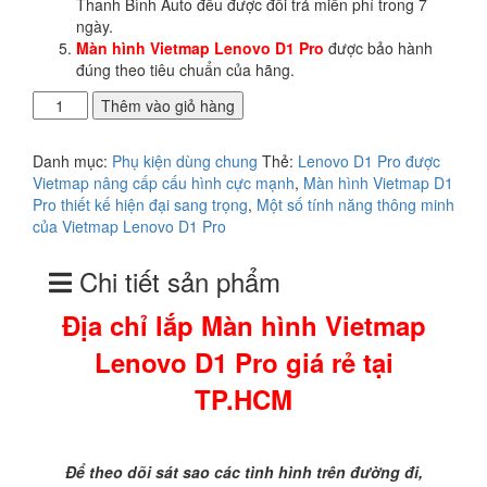
Thanh Bình Auto đều được đổi trả miễn phí trong 7
ngày.
Màn hình Vietmap Lenovo D1 Pro
được bảo hành
đúng theo tiêu chuẩn của hãng.
Địa
Thêm vào giỏ hàng
chỉ
lắp
Danh mục:
Phụ kiện dùng chung
Thẻ:
Lenovo D1 Pro được
Màn
Vietmap nâng cấp cấu hình cực mạnh
,
Màn hình Vietmap D1
hình
Pro thiết kế hiện đại sang trọng
,
Một số tính năng thông minh
Vietmap
của Vietmap Lenovo D1 Pro
Lenovo
D1
Chi tiết sản phẩm
Pro
giá
Địa chỉ lắp Màn hình Vietmap
rẻ
tại
Lenovo D1 Pro giá rẻ tại
TP.HCM
số
TP.HCM
lượng
Để theo dõi sát sao các tình hình trên đường đi,