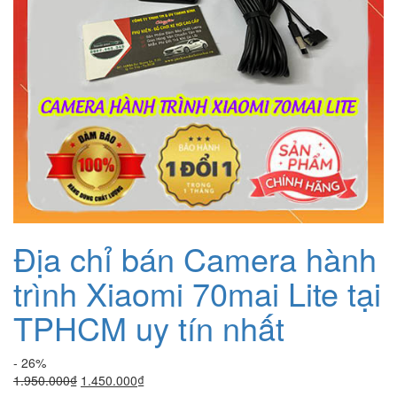
Địa chỉ bán Camera hành
trình Xiaomi 70mai Lite tại
TPHCM uy tín nhất
- 26%
Giá
Giá
1.950.000
₫
1.450.000
₫