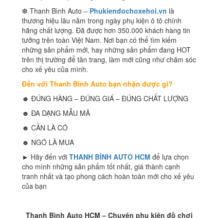
❆ Thanh Bình Auto –
Phukiendochoxehoi.vn
là
thương hiệu lâu năm trong ngày phụ kiện ô tô chính
hãng chất lượng. Đã được hơn 350.000 khách hàng tin
tưởng trên toàn Việt Nam. Nơi bạn có thể tìm kiếm
những sản phẩm mới, hay những sản phẩm đang HOT
trên thị trường để tân trang, làm mới cũng như chăm sóc
cho xế yêu của mình.
Đến với Thanh Bình Auto bạn nhận được gì?
☻ ĐÚNG HÀNG – ĐÚNG GIÁ – ĐÚNG CHẤT LƯỢNG
☻ ĐA DẠNG MẪU MÃ
☻ CẦN LÀ CÓ
☻ NGÓ LÀ MUA
► Hãy đến với
THANH BÌNH AUTO HCM
để lựa chọn
cho mình những sản phẩm tốt nhất, giá thành cạnh
tranh nhất và tạo phong cách hoàn toàn mới cho xế yêu
của bạn
Thanh Bình Auto HCM – Chuyên phụ kiện đồ chơi