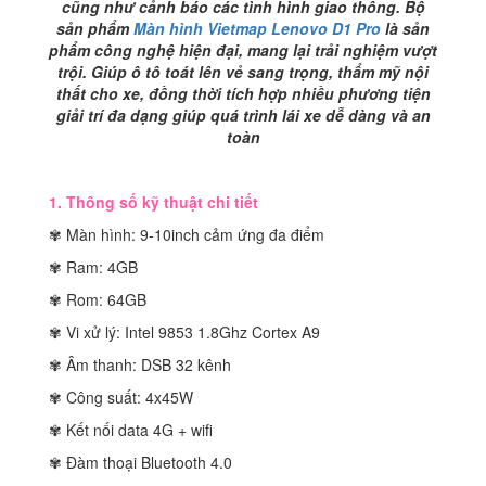
cũng như cảnh báo các tình hình giao thông. Bộ
sản phẩm
Màn hình Vietmap Lenovo D1 Pro
là sản
phẩm công nghệ hiện đại, mang lại trải nghiệm vượt
trội. Giúp ô tô toát lên vẻ sang trọng, thẩm mỹ nội
thất cho xe, đồng thời tích hợp nhiều phương tiện
giải trí đa dạng giúp quá trình lái xe dễ dàng và an
toàn
1. Thông số kỹ thuật chi tiết
✾ Màn hình: 9-10inch cảm ứng đa điểm
✾ Ram: 4GB
✾ Rom: 64GB
✾ Vi xử lý: Intel 9853 1.8Ghz Cortex A9
✾ Âm thanh: DSB 32 kênh
✾ Công suất: 4x45W
✾ Kết nối data 4G + wifi
✾ Đàm thoại Bluetooth 4.0