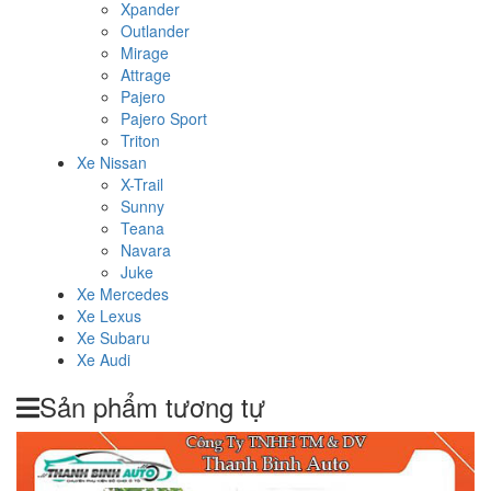
Xpander
Outlander
Mirage
Attrage
Pajero
Pajero Sport
Triton
Xe Nissan
X-Trail
Sunny
Teana
Navara
Juke
Xe Mercedes
Xe Lexus
Xe Subaru
Xe Audi
Sản phẩm tương tự