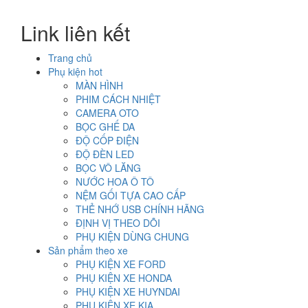
gốc
hiện
là:
tại
Link liên kết
1.950.000₫.
là:
1.450.000₫.
Trang chủ
Phụ kiện hot
MÀN HÌNH
PHIM CÁCH NHIỆT
CAMERA OTO
BỌC GHẾ DA
ĐỘ CỐP ĐIỆN
ĐỘ ĐÈN LED
BỌC VÔ LĂNG
NƯỚC HOA Ô TÔ
NỆM GỐI TỰA CAO CẤP
THẺ NHỚ USB CHÍNH HÃNG
ĐỊNH VỊ THEO DÕI
PHỤ KIỆN DÙNG CHUNG
Sản phẩm theo xe
PHỤ KIỆN XE FORD
PHỤ KIỆN XE HONDA
PHỤ KIỆN XE HUYNDAI
PHỤ KIỆN XE KIA