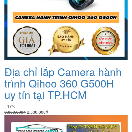
Địa chỉ lắp Camera hành
trình Qihoo 360 G500H
uy tín tại TP.HCM
- 17%
Giá
Giá
3.000.000
₫
2.500.000
₫
gốc
hiện
là:
tại
3.000.000₫.
là: