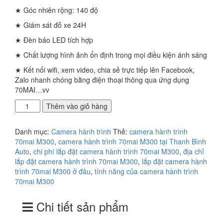
là:
tại
★ Góc nhiên rộng: 140 độ
1.500.000₫.
là:
1.290.000₫.
★ Giám sát đỗ xe 24H
★ Đèn báo LED tích hợp
★ Chất lượng hình ảnh ổn định trong mọi điều kiện ánh sáng
★ Kết nối wifi, xem video, chia sẻ trực tiếp lên Facebook,
Zalo nhanh chóng bằng điện thoại thông qua ứng dụng
70MAI…vv
Địa
Thêm vào giỏ hàng
điểm
lắp
Danh mục:
Camera hành trình
Thẻ:
camera hành trình
Camera
70mai M300
,
camera hành trình 70mai M300 tại Thanh Bình
hành
Auto
,
chi phí lắp đặt camera hành trình 70mai M300
,
địa chỉ
trình
lắp đặt camera hành trình 70mai M300
,
lắp đặt camera hành
trước
trình 70mai M300 ở đâu
,
tính năng của camera hành trình
M300
70mai M300
uy
tín
Chi tiết sản phẩm
ở
đâu