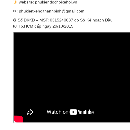
website: phukiendochoixehoi.vn
✉:
phukienxehoithanhbinh@gmail.com
✪ Số ĐKKD – MST: 0315240037 do Sở Kế hoạch Đầu
tư Tp.HCM cấp ngày 29/10/2015