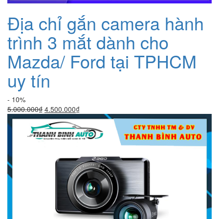
Địa chỉ gắn camera hành
trình 3 mắt dành cho
Mazda/ Ford tại TPHCM
uy tín
- 10%
Giá
Giá
5.000.000
₫
4.500.000
₫
gốc
hiện
là:
tại
5.000.000₫.
là:
4.500.000₫.