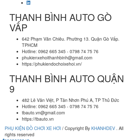
THANH BÌNH AUTO GÒ
VẤP
642 Phạm Văn Chiêu. Phường 13. Quận Gò Vấp.
TPHCM
Hotline: 0962 665 345 - 0798 74 75 76
phukienxehoithanhbinh@gmail.com
https://phukiendochoixehoi.vn/
THANH BÌNH AUTO QUẬN
9
482 Lê Văn Việt, P Tân Nhơn Phú A, TP Thủ Đức
Hotline: 0962 665 345 - 0798 74 75 76
tbauto.vn@gmail.com
https://tbauto.vn
PHỤ KIỆN ĐỒ CHƠI XE HƠI
/
Copyright By
KHANHDEV
. All
rights reserved