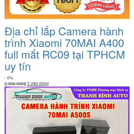
Địa chỉ lắp Camera hành
trình Xiaomi 70MAI A400
full mắt RC09 tại TPHCM
uy tín
- 0%
Giá
Giá
2.300.000
₫
2.290.000
₫
gốc
hiện
là:
tại
2.300.000₫.
là:
2.290.000₫.