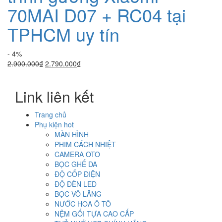
70MAI D07 + RC04 tại
TPHCM uy tín
- 4%
Giá
Giá
2.900.000
₫
2.790.000
₫
gốc
hiện
là:
tại
Link liên kết
2.900.000₫.
là:
2.790.000₫.
Trang chủ
Phụ kiện hot
MÀN HÌNH
PHIM CÁCH NHIỆT
CAMERA OTO
BỌC GHẾ DA
ĐỘ CỐP ĐIỆN
ĐỘ ĐÈN LED
BỌC VÔ LĂNG
NƯỚC HOA Ô TÔ
NỆM GỐI TỰA CAO CẤP