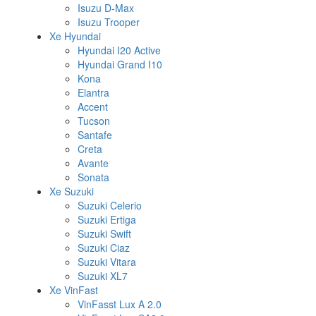
Isuzu D-Max
Isuzu Trooper
Xe Hyundai
Hyundai I20 Active
Hyundai Grand I10
Kona
Elantra
Accent
Tucson
Santafe
Creta
Avante
Sonata
Xe Suzuki
Suzuki Celerio
Suzuki Ertiga
Suzuki Swift
Suzuki Ciaz
Suzuki Vitara
Suzuki XL7
Xe VinFast
VinFasst Lux A 2.0