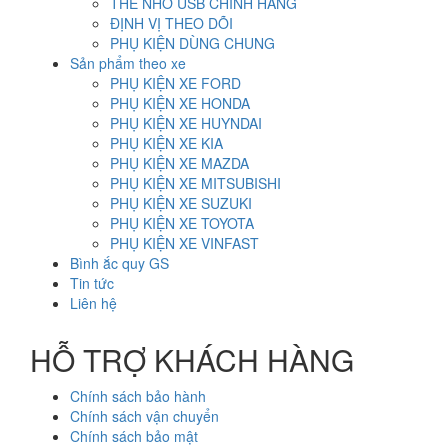
THẺ NHỚ USB CHÍNH HÃNG
ĐỊNH VỊ THEO DÕI
PHỤ KIỆN DÙNG CHUNG
Sản phẩm theo xe
PHỤ KIỆN XE FORD
PHỤ KIỆN XE HONDA
PHỤ KIỆN XE HUYNDAI
PHỤ KIỆN XE KIA
PHỤ KIỆN XE MAZDA
PHỤ KIỆN XE MITSUBISHI
PHỤ KIỆN XE SUZUKI
PHỤ KIỆN XE TOYOTA
PHỤ KIỆN XE VINFAST
Bình ắc quy GS
Tin tức
Liên hệ
HỖ TRỢ KHÁCH HÀNG
Chính sách bảo hành
Chính sách vận chuyển
Chính sách bảo mật