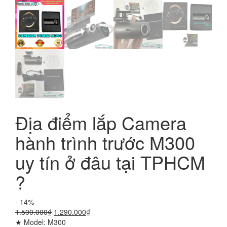
Địa điểm lắp Camera
hành trình trước M300
uy tín ở đâu tại TPHCM
?
- 14%
Giá
Giá
1.500.000
₫
1.290.000
₫
gốc
hiện
★ Model: M300