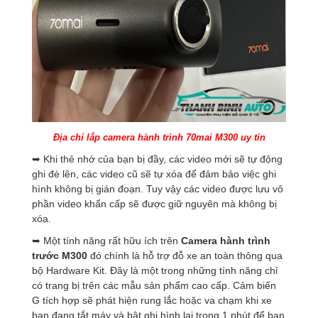
Địa chỉ lắp camera hành trình 70mai M300 uy tín
➥ Khi thẻ nhớ của bạn bị đầy, các video mới sẽ tự động
ghi đè lên, các video cũ sẽ tự xóa để đảm bảo việc ghi
hình không bị gián đoạn. Tuy vậy các video được lưu vô
phần video khẩn cấp sẽ được giữ nguyên mà không bị
xóa.
➥ Một tính năng rất hữu ích trên
Camera hành trình
trước M300
đó chính là hỗ trợ đỗ xe an toàn thông qua
bộ Hardware Kit. Đây là một trong những tính năng chỉ
có trang bị trên các mẫu sản phẩm cao cấp. Cảm biến
G tích hợp sẽ phát hiện rung lắc hoặc va chạm khi xe
bạn đang tắt máy và bật ghi hình lại trong 1 phút để bạn