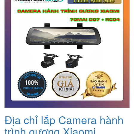
2.500.000₫.
Địa chỉ lắp Camera hành
trình gương Xiaomi