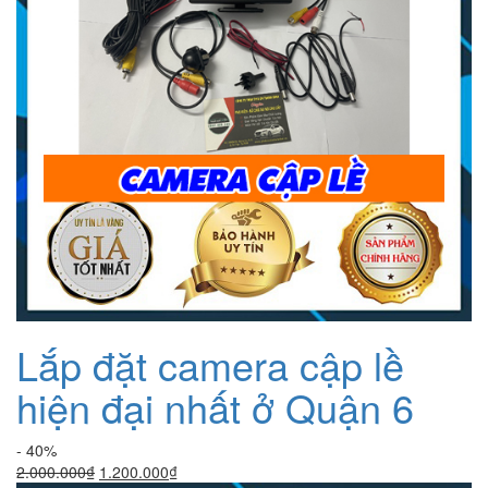
Lắp đặt camera cập lề
hiện đại nhất ở Quận 6
- 40%
Giá
Giá
2.000.000
₫
1.200.000
₫