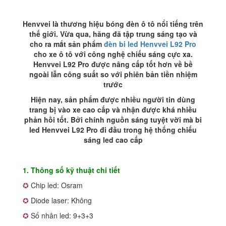
nhất
tại
Quận
Henvvei là thương hiệu bóng đèn ô tô nổi tiếng trên
4
thế giới. Vừa qua, hãng đã tập trung sáng tạo và
số
cho ra mắt sản phẩm
đèn bi led Henvvei L92 Pro
lượng
cho xe ô tô với công nghệ chiếu sáng cực xa.
Henvvei L92 Pro được nâng cấp tốt hơn về bề
ngoài lẫn công suất so với phiên bản tiền nhiệm
trước
Hiện nay, sản phẩm được nhiều người tin dùng
trang bị vào xe cao cấp và nhận được khá nhiều
phản hồi tốt. Bởi chính nguồn sáng tuyệt vời mà bi
led Henvvei L92 Pro đi đầu trong hệ thống chiếu
sáng led cao cấp
1. Thông số kỹ thuật chi tiết
✪
Chip led: Osram
✪
Diode laser: Không
✪
Số nhân led: 9+3+3