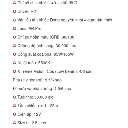
✪
Chỉ số chịu nhiệt: -40 – 100 độ C
✪
Driver: Rời
✪
Vật liệu tản nhiệt: Đồng nguyên khối + quạt tản nhiệt
✪
Lens: AR Pro
✪
Chỉ số hoàn màu (CRI): 90/100
✪
Cường độ ánh sáng: 30.000 Lux
✪
Công suất cos/pha: 65W/105W
✪
Nhiệt màu: 5500K
✪
X-Treme Vision: Cos (Low beam): 4/6 sao
Pha (Highbeam): 5.5/6 sao
Đi mưa và phá sương: 4.5/6 sao
✪
Tuổi thọ: 50.000 giờ
✪
Tầm chiếu xa: 1.125m
✪
Điện áp: 12V
✪
Size bi: 2.5 inch