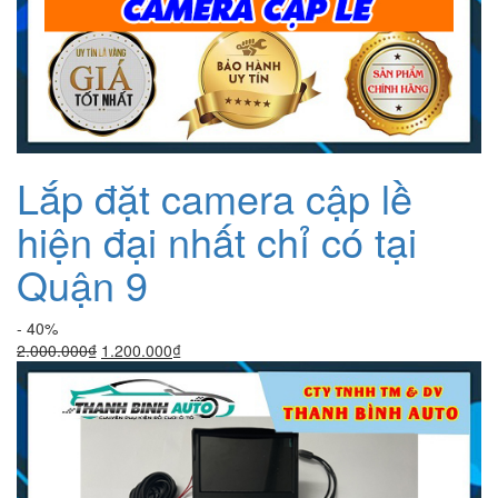
Lắp đặt camera cập lề
hiện đại nhất chỉ có tại
Quận 9
- 40%
Giá
Giá
2.000.000
₫
1.200.000
₫
gốc
hiện
là:
tại
2.000.000₫.
là:
1.200.000₫.