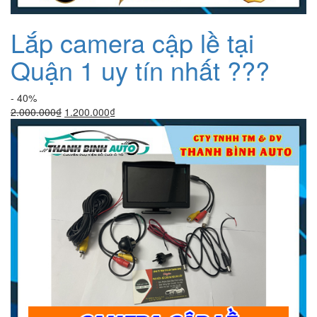
Lắp camera cập lề tại
Quận 1 uy tín nhất ???
- 40%
Giá
Giá
2.000.000
₫
1.200.000
₫
gốc
hiện
là:
tại
2.000.000₫.
là:
1.200.000₫.