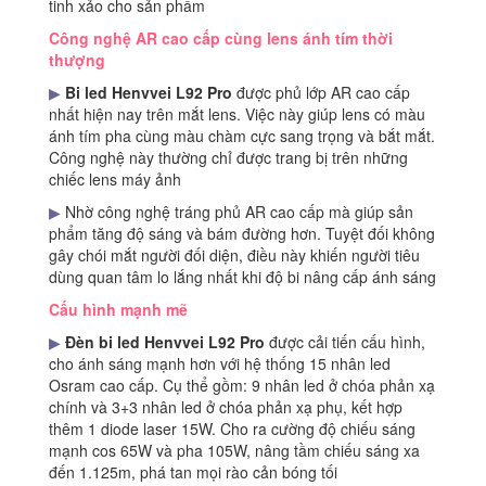
tinh xảo cho sản phẩm
Công nghệ AR cao cấp cùng lens ánh tím thời
thượng
▶
Bi led Henvvei L92 Pro
được phủ lớp AR cao cấp
nhất hiện nay trên mắt lens. Việc này giúp lens có màu
ánh tím pha cùng màu chàm cực sang trọng và bắt mắt.
Công nghệ này thường chỉ được trang bị trên những
chiếc lens máy ảnh
▶
Nhờ công nghệ tráng phủ AR cao cấp mà giúp sản
phẩm tăng độ sáng và bám đường hơn. Tuyệt đối không
gây chói mắt người đối diện, điều này khiến người tiêu
dùng quan tâm lo lắng nhất khi độ bi nâng cấp ánh sáng
Cấu hình mạnh mẽ
▶
Đèn bi led Henvvei L92 Pro
được cải tiến cấu hình,
cho ánh sáng mạnh hơn với hệ thống 15 nhân led
Osram cao cấp. Cụ thể gồm: 9 nhân led ở chóa phản xạ
chính và 3+3 nhân led ở chóa phản xạ phụ, kết hợp
thêm 1 diode laser 15W. Cho ra cường độ chiếu sáng
mạnh cos 65W và pha 105W, nâng tầm chiếu sáng xa
đến 1.125m, phá tan mọi rào cản bóng tối