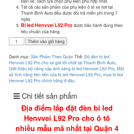
kiện xe, cách lựa chọn phụ kiện phù hợp nhất.
Tất cả các sản phẩm của phụ kiện ô tô xe hơi tại
Thanh Bình Auto đều được đổi trả miễn phí trong 7
ngày.
Bi led Henvvei L92 Pro
được bảo hành đúng theo
tiêu chuẩn của hãng.
Địa
Thêm vào giỏ hàng
điểm
lắp
Danh mục:
Sản Phẩm Theo Quận
Thẻ:
Độ đèn bi led
đặt
Henvvei L92 Pro cho xe giá tốt nhất tại Thanh Bình Auto
,
đèn
Giới thiệu bộ nâng cấp ánh sáng bi led Henvvei L92 Pro
,
Một
bi
số tính năng tiên tiến của bi led Henvvei L92 Pro
,
mua bi led
led
Henvvei L92 Pro chính hãng ở đâu
Henvvei
L92
Chi tiết sản phẩm
Pro
cho
Địa điểm lắp đặt đèn bi led
ô
tô
Henvvei L92 Pro cho ô tô
nhiều
mẫu
nhiều mẫu mã nhất tại Quận 4
mã