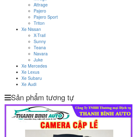
Attrage
Pajero
Pajero Sport
Triton
Xe Nissan
X-Trail
Sunny
Teana
Navara
Juke
Xe Mercedes
Xe Lexus
Xe Subaru
Xe Audi
Sản phẩm tương tự