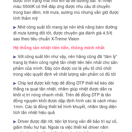
được tình trạng mắt mỏi khi lái xe đường dài. Vì nhiệt
màu 5500K có thể đáp ứng được nhu cầu di chuyển
trong ban đêm, trời mưa, sương mù nhưng vẫn giữ được
tính thẩm mỹ
▶
Nhờ công suất tốt mang lại nên khả năng bám đường
đi mưa tương đối tốt, được chuyên gia đánh giá 4.5/6
sao theo tiêu chuẩn X-Treme Vision
Hệ thống tản nhiệt tiên tiến, thông minh nhất
▶
Với công suất lớn như vậy, nên hãng cũng đã “tâm lý”
trang bị thêm công nghệ tản nhiệt tiên tiến nhất cho sản
phẩm của mình. Đây còn được coi là yếu tố chủ chốt
trong việc quyết định về chất lượng sản phẩm có đủ tốt
▶
Chip led được kết hợp đế đồng DTP thiết kế kéo dài
thẳng ra quạt tản nhiệt, nhằm giúp nhiệt được dẫn ra
khỏi vị trí nóng nhanh nhất. Trên đế đồng DTP là tản
đồng nguyên khối được dập định hình các lá cách nhau
1mm. Các lá đồng thiết kế hình khuyết, nhằm tăng diện
tích tản nhiệt hiệu quả
▶
Driver được đặt rời, tiện lợi trong vấn đề bảo trì sự cố,
giảm thiểu hư hại. Ngoài ra việc thiết kế driver nằm