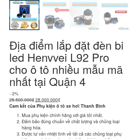
Địa điểm lắp đặt đèn bi
led Henvvei L92 Pro
cho ô tô nhiều mẫu mã
nhất tại Quận 4
- 2%
Giá
Giá
28.500.000
₫
28.000.000
₫
gốc
hiện
Cam kết của Phụ kiện ô tô xe hơi Thanh Bình
là:
tại
Mua phụ kiện chính hãng với giá tốt nhất.
28.500.000₫.
là:
Đảm bảo đúng chuẩn về chất lượng và chủng loại
28.000.000₫.
hàng hóa.
Được tư vấn nhiệt tình về tất cả các chủng loại phụ