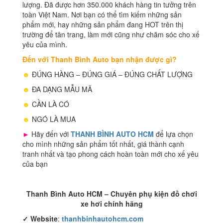
lượng. Đã được hơn 350.000 khách hàng tin tưởng trên
toàn Việt Nam. Nơi bạn có thể tìm kiếm những sản
phẩm mới, hay những sản phẩm đang HOT trên thị
trường để tân trang, làm mới cũng như chăm sóc cho xế
yêu của mình.
Đến với Thanh Bình Auto bạn nhận được gì?
☻
ĐÚNG HÀNG – ĐÚNG GIÁ – ĐÚNG CHẤT LƯỢNG
☻
ĐA DẠNG MẪU MÃ
☻
CẦN LÀ CÓ
☻
NGÓ LÀ MUA
►
Hãy đến với
THANH BÌNH AUTO HCM
để lựa chọn
cho mình những sản phẩm tốt nhất, giá thành cạnh
tranh nhất và tạo phong cách hoàn toàn mới cho xế yêu
của bạn
Thanh Bình Auto HCM – Chuyên phụ kiện đồ chơi
xe hơi chính hãng
✓
Website
:
thanhbinhautohcm.com