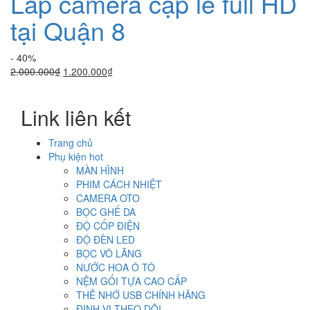
Lắp camera cập lề full HD
tại Quận 8
- 40%
Giá
Giá
2.000.000
₫
1.200.000
₫
gốc
hiện
là:
tại
Link liên kết
2.000.000₫.
là:
1.200.000₫.
Trang chủ
Phụ kiện hot
MÀN HÌNH
PHIM CÁCH NHIỆT
CAMERA OTO
BỌC GHẾ DA
ĐỘ CỐP ĐIỆN
ĐỘ ĐÈN LED
BỌC VÔ LĂNG
NƯỚC HOA Ô TÔ
NỆM GỐI TỰA CAO CẤP
THẺ NHỚ USB CHÍNH HÃNG
ĐỊNH VỊ THEO DÕI