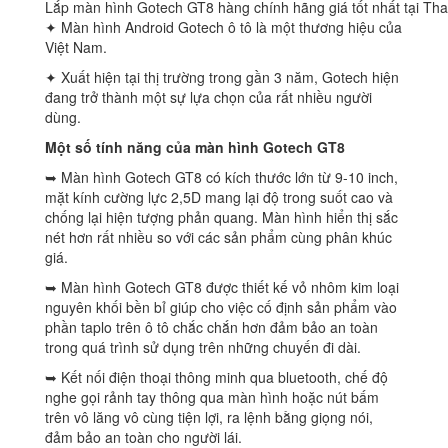
Lắp màn hình Gotech GT8 hàng chính hãng giá tốt nhất tại Th
✦ Màn hình Android Gotech ô tô là một thương hiệu của
Việt Nam.
✦ Xuất hiện tại thị trường trong gần 3 năm, Gotech hiện
đang trở thành một sự lựa chọn của rất nhiều người
dùng.
Một số tính năng của màn hình Gotech GT8
➥ Màn hình Gotech GT8 có kích thước lớn từ 9-10 inch,
mặt kính cường lực 2,5D mang lại độ trong suốt cao và
chống lại hiện tượng phản quang. Màn hình hiển thị sắc
nét hơn rất nhiều so với các sản phẩm cùng phân khúc
giá.
➥ Màn hình Gotech GT8 được thiết kế vỏ nhôm kim loại
nguyên khối bền bỉ giúp cho việc cố định sản phẩm vào
phần taplo trên ô tô chắc chắn hơn đảm bảo an toàn
trong quá trình sử dụng trên những chuyến đi dài.
➥ Kết nối điện thoại thông minh qua bluetooth, chế độ
nghe gọi rảnh tay thông qua màn hình hoặc nút bấm
trên vô lăng vô cùng tiện lợi, ra lệnh bằng giọng nói,
đảm bảo an toàn cho người lái.