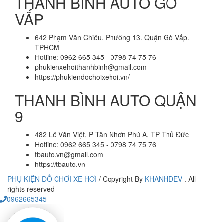
THANH BÌNH AUTO GÒ
VẤP
642 Phạm Văn Chiêu. Phường 13. Quận Gò Vấp.
TPHCM
Hotline: 0962 665 345 - 0798 74 75 76
phukienxehoithanhbinh@gmail.com
https://phukiendochoixehoi.vn/
THANH BÌNH AUTO QUẬN
9
482 Lê Văn Việt, P Tân Nhơn Phú A, TP Thủ Đức
Hotline: 0962 665 345 - 0798 74 75 76
tbauto.vn@gmail.com
https://tbauto.vn
PHỤ KIỆN ĐỒ CHƠI XE HƠI
/
Copyright By
KHANHDEV
. All
rights reserved
0962665345