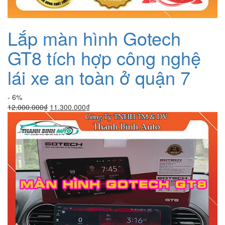
Lắp màn hình Gotech
GT8 tích hợp công nghệ
lái xe an toàn ở quận 7
- 6%
Giá
Giá
12.000.000
₫
11.300.000
₫
gốc
hiện
là:
tại
12.000.000₫.
là:
11.300.000₫.