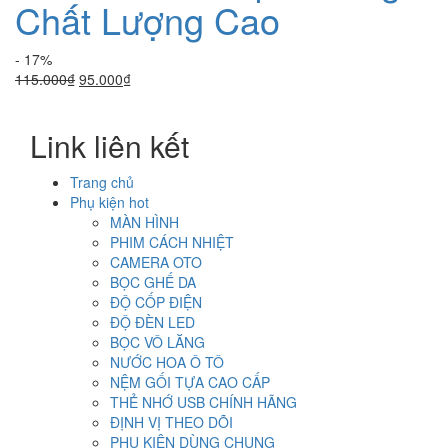
Chất Lượng Cao
- 17%
Giá
Giá
115.000
₫
95.000
₫
gốc
hiện
là:
tại
Link liên kết
115.000₫.
là:
95.000₫.
Trang chủ
Phụ kiện hot
MÀN HÌNH
PHIM CÁCH NHIỆT
CAMERA OTO
BỌC GHẾ DA
ĐỘ CỐP ĐIỆN
ĐỘ ĐÈN LED
BỌC VÔ LĂNG
NƯỚC HOA Ô TÔ
NỆM GỐI TỰA CAO CẤP
THẺ NHỚ USB CHÍNH HÃNG
ĐỊNH VỊ THEO DÕI
PHỤ KIỆN DÙNG CHUNG