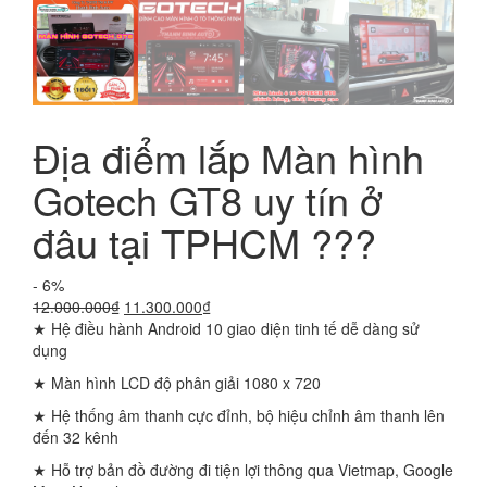
Địa điểm lắp Màn hình
Gotech GT8 uy tín ở
đâu tại TPHCM ???
- 6%
Giá
Giá
12.000.000
₫
11.300.000
₫
gốc
hiện
★ Hệ điều hành Android 10 giao diện tinh tế dễ dàng sử
là:
tại
dụng
12.000.000₫.
là:
★ Màn hình LCD độ phân giải 1080 x 720
11.300.000₫.
★ Hệ thống âm thanh cực đỉnh, bộ hiệu chỉnh âm thanh lên
đến 32 kênh
★ Hỗ trợ bản đồ đường đi tiện lợi thông qua Vietmap, Google