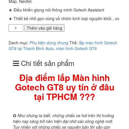
Map, Navitel.
★ Điều khiển giọng nói thông minh Gotech Assistant
★ Thiết kế nhỏ gọn cùng vỏ nhôm kính loại nguyên khối…vv
Địa
Thêm vào giỏ hàng
điểm
lắp
Danh mục:
Phụ kiện dùng chung
Thẻ:
lắp màn hình Gotech
Màn
GT8 tại Thanh Bình Auto
,
màn hình Gotech GT8
hình
Gotech
Chi tiết sản phẩm
GT8
uy
tín
Địa điểm lắp Màn hình
ở
Gotech GT8 uy tín ở đâu
đâu
tại
tại TPHCM ???
TPHCM
???
số
lượng
✪
Như chúng ta biết, những chiếc xe hơi trên thị trường
hiện nay càng trở nên hiện đại nhờ các công nghệ mới.
Tuy nhiên với những chiếc xe nguyên bản thì vẫn còn