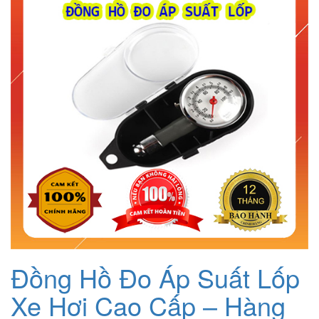
11.300.000₫.
Đồng Hồ Đo Áp Suất Lốp
Xe Hơi Cao Cấp – Hàng