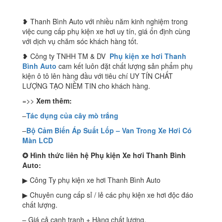
❥ Thanh Bình Auto với nhiều năm kinh nghiệm trong
việc cung cấp phụ kiện xe hơi uy tín, giá ổn định cùng
với dịch vụ chăm sóc khách hàng tốt.
❥ Công ty TNHH TM & DV
Phụ kiện xe hơi Thanh
Bình Auto
cam kết luôn đặt chất lượng sản phẩm phụ
kiện ô tô lên hàng đầu với tiêu chí UY TÍN CHẤT
LƯỢNG TẠO NIỀM TIN cho khách hàng.
=>>
Xem thêm:
–
Tác dụng của cây mò trắng
–
Bộ Cảm Biến Áp Suất Lốp – Van Trong Xe Hơi Có
Màn LCD
✪
Hình thức liên hệ Phụ kiện Xe hơi Thanh Bình
Auto:
▶ Công Ty phụ kiện xe hơi Thanh Bình Auto
▶ Chuyên cung cấp sỉ / lẻ các phụ kiện xe hơi độc đáo
chất lượng.
– Giá cả cạnh tranh + Hàng chất lượng.