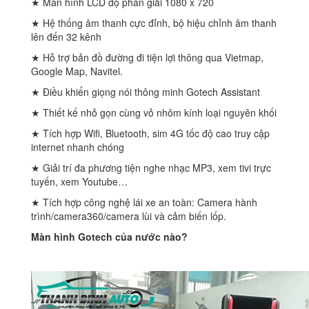
★ Màn hình LCD độ phân giải 1080 x 720
★ Hệ thống âm thanh cực đỉnh, bộ hiệu chỉnh âm thanh
lên đến 32 kênh
★ Hỗ trợ bản đồ đường đi tiện lợi thông qua Vietmap,
Google Map, Navitel.
★ Điều khiển giọng nói thông minh Gotech Assistant
★ Thiết kế nhỏ gọn cùng vỏ nhôm kính loại nguyên khối
★ Tích hợp Wifi, Bluetooth, sim 4G tốc độ cao truy cập
internet nhanh chóng
★ Giải trí đa phương tiện nghe nhạc MP3, xem tivi trực
tuyến, xem Youtube…
★ Tích hợp công nghệ lái xe an toàn: Camera hành
trình/camera360/camera lùi và cảm biến lốp.
Màn hình Gotech của nước nào?