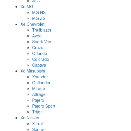
Jazz
Xe MG
MG HS
MG ZS
Xe Chevrolet
Trailblazer
Aveo
Spark Van
Cruze
Orlando
Colorado
Captiva
Xe Mitsubishi
Xpander
Outlander
Mirage
Attrage
Pajero
Pajero Sport
Triton
Xe Nissan
X-Trail
Sunny