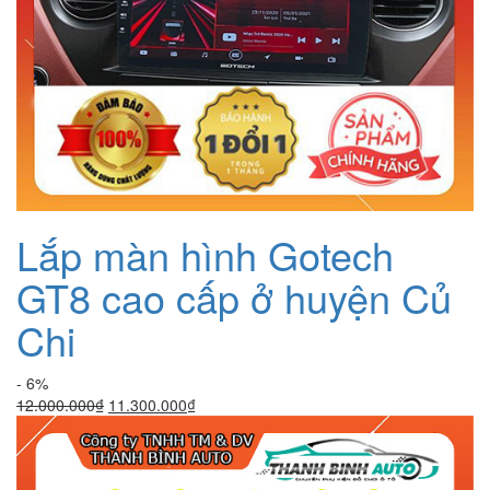
Lắp màn hình Gotech
GT8 cao cấp ở huyện Củ
Chi
- 6%
Giá
Giá
12.000.000
₫
11.300.000
₫
gốc
hiện
là:
tại
12.000.000₫.
là: