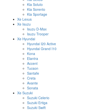
Kia Soluto
Kia Sorento
Kia Sportage
Xe Lexus
Xe Isuzu
Isuzu D-Max
Isuzu Trooper
Xe Hyundai
Hyundai I20 Active
Hyundai Grand I10
Kona
Elantra
Accent
Tucson
Santafe
Creta
Avante
Sonata
Xe Suzuki
Suzuki Celerio
Suzuki Ertiga
Suzuki Swift