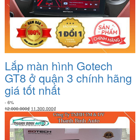
Lắp màn hình Gotech
GT8 ở quận 3 chính hãng
giá tốt nhất
- 6%
Giá
Giá
12.000.000
₫
11.300.000
₫
gốc
hiện
là:
tại
12.000.000₫.
là:
11.300.000₫.