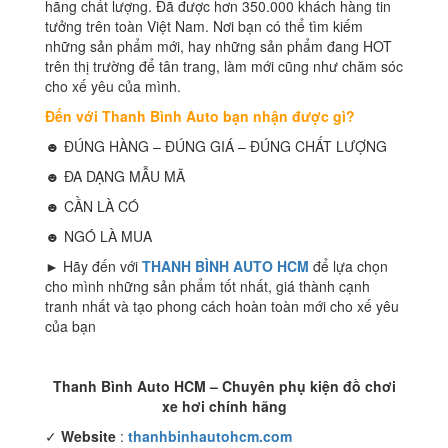
hãng chất lượng. Đã được hơn 350.000 khách hàng tin
tưởng trên toàn Việt Nam. Nơi bạn có thể tìm kiếm
những sản phẩm mới, hay những sản phẩm đang HOT
trên thị trường để tân trang, làm mới cũng như chăm sóc
cho xế yêu của mình.
Đến với Thanh Bình Auto bạn nhận được gì?
☻ ĐÚNG HÀNG – ĐÚNG GIÁ – ĐÚNG CHẤT LƯỢNG
☻ ĐA DẠNG MẪU MÃ
☻ CẦN LÀ CÓ
☻ NGÓ LÀ MUA
► Hãy đến với
THANH BÌNH AUTO HCM
để lựa chọn
cho mình những sản phẩm tốt nhất, giá thành cạnh
tranh nhất và tạo phong cách hoàn toàn mới cho xế yêu
của bạn
Thanh Bình Auto HCM – Chuyên phụ kiện đồ chơi
xe hơi chính hãng
✓
Website
:
thanhbinhautohcm.com