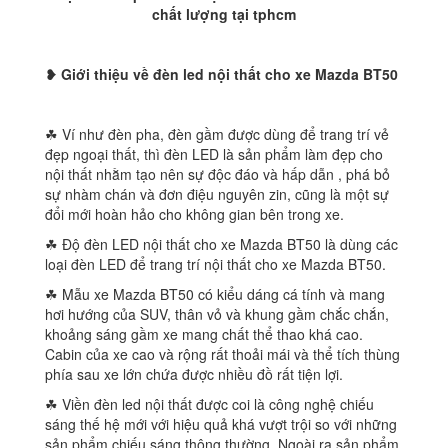
chất lượng tại tphcm
❥ Giới thiệu về đèn
led nội thất cho xe Mazda BT50
☘︎ Ví như đèn pha, đèn gầm được dùng để trang trí vẻ
đẹp ngoại thất, thì đèn LED là sản phẩm làm đẹp cho
nội thất nhằm tạo nên sự độc đáo và hấp dẫn , phá bỏ
sự nhàm chán và đơn điệu nguyên zin, cũng là một sự
đổi mới hoàn hảo cho không gian bên trong xe.
☘︎ Độ đèn LED nội thất cho xe Mazda BT50 là dùng các
loại đèn LED để trang trí nội thất cho xe Mazda BT50.
☘︎ Mẫu xe Mazda BT50 có kiểu dáng cá tính và mang
hơi hướng của SUV, thân vỏ và khung gầm chắc chắn,
khoảng sáng gầm xe mang chất thể thao khá cao.
Cabin của xe cao và rộng rất thoải mái và thể tích thùng
phía sau xe lớn chứa được nhiều đồ rất tiện lợi.
☘︎ Viền đèn led nội thất được coi là công nghệ chiếu
sáng thế hệ mới với hiệu quả khá vượt trội so với những
sản phẩm chiếu sáng thông thường. Ngoài ra sản phẩm