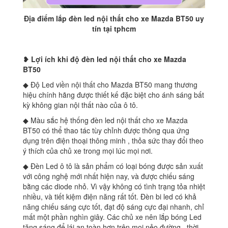
Địa điểm lắp đèn led nội thất cho xe Mazda BT50 uy
tín tại tphcm
❥ Lợi ích khi độ
đèn
led nội thất cho xe Mazda
BT50
◆ Độ Led viền nội thất cho Mazda BT50 mang thương
hiệu chính hãng được thiết kế đặc biệt cho ánh sáng bất
kỳ không gian nội thất nào của ô tô.
◆ Màu sắc hệ thống đèn led nội thất cho xe Mazda
BT50 có thể thao tác tùy chỉnh được thông qua ứng
dụng trên điện thoại thông minh , thỏa sức thay đổi theo
ý thích của chủ xe trong mọi lúc mọi nơi.
◆ Đèn Led ô tô là sản phẩm có loại bóng được sản xuất
với công nghệ mới nhất hiện nay, và được chiếu sáng
bằng các diode nhỏ. Vì vậy không có tình trạng tỏa nhiệt
nhiều, và tiết kiệm điện năng rất tốt. Đèn bi led có khả
năng chiếu sáng cực tốt, đạt độ sáng cực đại nhanh, chỉ
mất một phần nghìn giây. Các chủ xe nên lắp bóng Led
tăng sáng để lái an toàn hơn trên mọi nẻo đường , thời