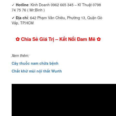
✓
Hotline
: Kinh Doanh 0962 665 345 – Kĩ Thuật 0798
74 75 76 ( Mr:Bình )
✓ Địa chỉ
: 642 Phạm Văn Chiêu, Phường 13, Quận Gò
Vấp, TP.HCM
✿ Chia Sẻ Giá Trị – Kết Nối Đam Mê ✿
Xem thêm:
Cây thuốc nam chữa bệnh
Chất khử mùi nội thất Wurth