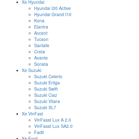
Xe Hyundai
Hyundai I20 Active
Hyundai Grand I10
Kona
Elantra
Accent
Tucson
Santafe
Creta
Avante
Sonata
Xe Suzuki
Suzuki Celerio
Suzuki Ertiga
Suzuki Swift
Suzuki Ciaz
Suzuki Vitara
Suzuki XL7
Xe VinFast
VinFasst Lux A 2.0
VinFasst Lux SA2.0
Fadil
Xe Ford