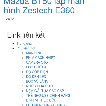
Mazda BT50 lắp màn
hình Zestech E360
Liên hệ
Link liên kết
Trang chủ
Phụ kiện hot
MÀN HÌNH
PHIM CÁCH NHIỆT
CAMERA OTO
BỌC GHẾ DA
ĐỘ CỐP ĐIỆN
ĐỘ ĐÈN LED
BỌC VÔ LĂNG
NƯỚC HOA Ô TÔ
NỆM GỐI TỰA CAO CẤP
THẺ NHỚ USB CHÍNH HÃNG
ĐỊNH VỊ THEO DÕI
PHỤ KIỆN DÙNG CHUNG