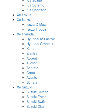
Kia Soluto
Kia Sorento
Kia Sportage
Xe Lexus
Xe Isuzu
Isuzu D-Max
Isuzu Trooper
Xe Hyundai
Hyundai I20 Active
Hyundai Grand I10
Kona
Elantra
Accent
Tucson
Santafe
Creta
Avante
Sonata
Xe Suzuki
Suzuki Celerio
Suzuki Ertiga
Suzuki Swift
Suzuki Ciaz