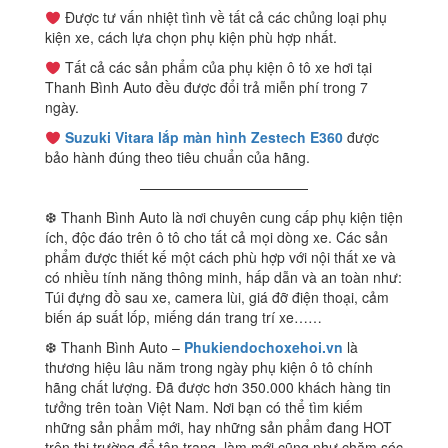
Được tư vấn nhiệt tình về tất cả các chủng loại phụ
kiện xe, cách lựa chọn phụ kiện phù hợp nhất.
Tất cả các sản phẩm của phụ kiện ô tô xe hơi tại
Thanh Bình Auto đều được đổi trả miễn phí trong 7
ngày.
Suzuki Vitara lắp màn hình Zestech E360
được
bảo hành đúng theo tiêu chuẩn của hãng.
————————————
❆ Thanh Bình Auto là nơi chuyên cung cấp phụ kiện tiện
ích, độc đáo trên ô tô cho tất cả mọi dòng xe. Các sản
phẩm được thiết kế một cách phù hợp với nội thất xe và
có nhiều tính năng thông minh, hấp dẫn và an toàn như:
Túi đựng đồ sau xe, camera lùi, giá đỡ điện thoại, cảm
biến áp suất lốp, miếng dán trang trí xe……
❆ Thanh Bình Auto –
Phukiendochoxehoi.vn
là
thương hiệu lâu năm trong ngày phụ kiện ô tô chính
hãng chất lượng. Đã được hơn 350.000 khách hàng tin
tưởng trên toàn Việt Nam. Nơi bạn có thể tìm kiếm
những sản phẩm mới, hay những sản phẩm đang HOT
trên thị trường để tân trang, làm mới cũng như chăm sóc