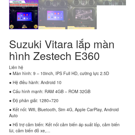
Suzuki Vitara lắp màn
hình Zestech E360
Liên hệ
● Màn hình: 9 – 10inch, IPS Full HD, cường lực 2.5D
● Hệ điều hành: Android 10
● Cấu hình mạnh: RAM 4GB – ROM 32GB
● Độ phân giải: 1280×720
● Kết nối: Wifi, Bluetooth, Sim 4G, Apple CarPlay, Android
Auto
● Hỗ trợ cảm biến: Kết nối cảm biến áp suất lốp, cảm biến
lùi, cảm biến đỗ xe,…