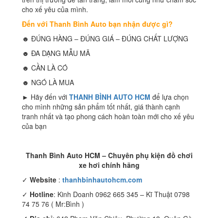
cho xế yêu của mình.
Đến với Thanh Bình Auto bạn nhận được gì?
☻ ĐÚNG HÀNG – ĐÚNG GIÁ – ĐÚNG CHẤT LƯỢNG
☻ ĐA DẠNG MẪU MÃ
☻ CẦN LÀ CÓ
☻ NGÓ LÀ MUA
► Hãy đến với
THANH BÌNH AUTO HCM
để lựa chọn
cho mình những sản phẩm tốt nhất, giá thành cạnh
tranh nhất và tạo phong cách hoàn toàn mới cho xế yêu
của bạn
Thanh Bình Auto HCM – Chuyên phụ kiện đồ chơi
xe hơi chính hãng
✓
Website
:
thanhbinhautohcm.com
✓
Hotline
: Kinh Doanh 0962 665 345 – Kĩ Thuật 0798
74 75 76 ( Mr:Bình )