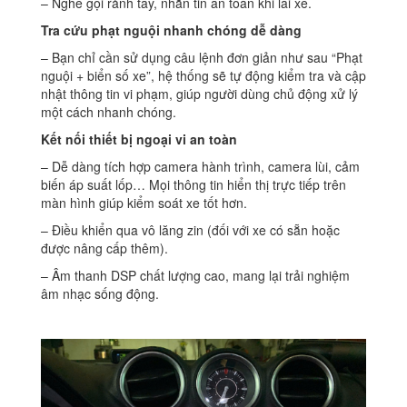
– Nghe gọi rảnh tay, nhắn tin an toàn khi lái xe.
Tra cứu phạt nguội nhanh chóng dễ dàng
– Bạn chỉ cần sử dụng câu lệnh đơn giản như sau “Phạt
nguội + biển số xe”, hệ thống sẽ tự động kiểm tra và cập
nhật thông tin vi phạm, giúp người dùng chủ động xử lý
một cách nhanh chóng.
Kết nối thiết bị ngoại vi an toàn
– Dễ dàng tích hợp camera hành trình, camera lùi, cảm
biến áp suất lốp… Mọi thông tin hiển thị trực tiếp trên
màn hình giúp kiểm soát xe tốt hơn.
– Điều khiển qua vô lăng zin (đối với xe có sẵn hoặc
được nâng cấp thêm).
– Âm thanh DSP chất lượng cao, mang lại trải nghiệm
âm nhạc sống động.