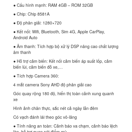
● Cấu hình mạnh: RAM 4GB – ROM 32GB
● Chip: Chip 8581A
● Độ phân giải: 1280×720
● Kết nối: Wifi, Bluetooth, Sim 4G, Apple CarPlay,
Android Auto
● Âm thanh: Tích hợp bộ xử lý DSP nâng cao chất lượng
âm thanh
● Hỗ trợ cảm biến: Kết nối cảm biến áp suất lốp, cảm
biến lùi, cảm biến đỗ xe,…
● Tích hợp Camera 360:
4 mắt camera Sony AHD độ phân giải cao
Góc quay rộng 180 độ, hiển thị toàn cảnh xung quanh
xe
Hình ảnh chân thực, sắc nét cả ngày lẫn đêm
Có vạch đánh lái theo góc vô-lăng
● Tính năng an toàn: Cảnh báo va chạm, cảnh báo lệch
làn, hỗ trợ quan sát điểm mù