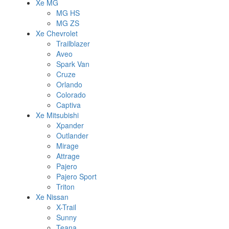
Xe MG
MG HS
MG ZS
Xe Chevrolet
Trailblazer
Aveo
Spark Van
Cruze
Orlando
Colorado
Captiva
Xe Mitsubishi
Xpander
Outlander
Mirage
Attrage
Pajero
Pajero Sport
Triton
Xe Nissan
X-Trail
Sunny
Teana