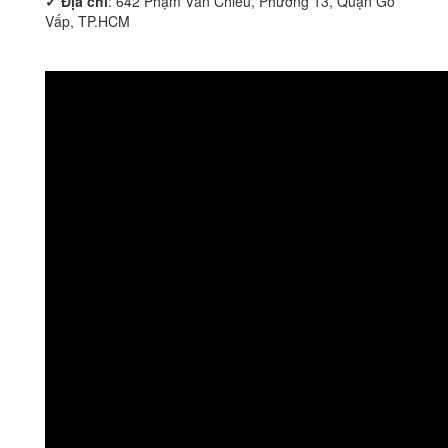
✓ Địa chỉ
: 642 Phạm Văn Chiêu, Phường 13, Quận Gò
Vấp, TP.HCM