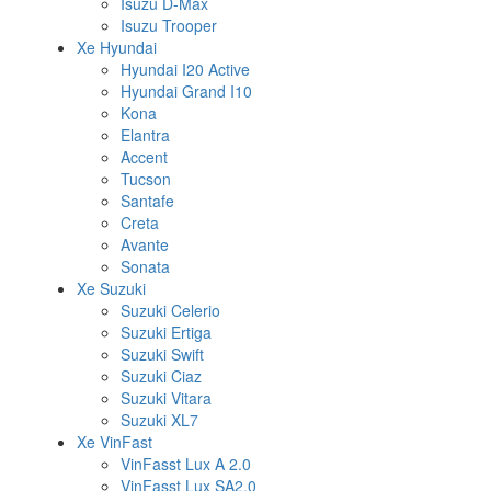
Isuzu D-Max
Isuzu Trooper
Xe Hyundai
Hyundai I20 Active
Hyundai Grand I10
Kona
Elantra
Accent
Tucson
Santafe
Creta
Avante
Sonata
Xe Suzuki
Suzuki Celerio
Suzuki Ertiga
Suzuki Swift
Suzuki Ciaz
Suzuki Vitara
Suzuki XL7
Xe VinFast
VinFasst Lux A 2.0
VinFasst Lux SA2.0