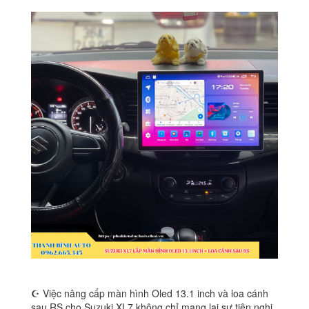
☪ Việc nâng cấp màn hình Oled 13.1 inch và loa cánh
sau RS cho Suzuki XL7 không chỉ mang lại sự tiện nghi