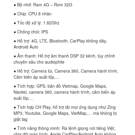
● Bộ nhớ: Ram 4G – Rom 32G
● Chip: CPU 8 nhân
● Tốc độ xử lý: 1.82Ghz
● Chống chói: IPS
● Hỗ trợ: 4G, LTE, Bluetooth, CarPlay không dây,
Android Auto
● Âm thanh: Hỗ trợ âm thanh DSP 32 kênh, tùy chỉnh
chuyên sâu cho audiophile
● Hỗ trợ: Camera lùi, Camera 360, Camera hành trình,
Cảm biến áp suất lốp,…
● Tích hợp: GPS, bản đồ Vietmap, Google Maps,
Navitel, camera 360, camera hành trình, cảm biến áp
suất lốp…
● Tích hợp CH Play, hỗ trợ tải mọi ứng dụng như Zing
MP3, Youtube, Google Maps, VietMap,… mà không bị
giật lag
● Tính năng thông minh: Ra lệnh giọng nói tiếng Việt,
chia đôi màn hình, Apple CarPlay/Android Auto không