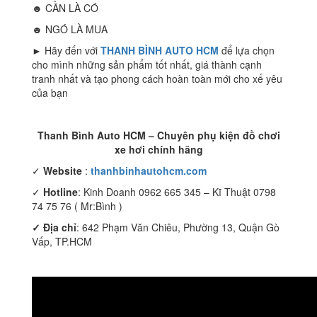
☻ CẦN LÀ CÓ
☻ NGÓ LÀ MUA
► Hãy đến với
THANH BÌNH AUTO HCM
để lựa chọn
cho mình những sản phẩm tốt nhất, giá thành cạnh
tranh nhất và tạo phong cách hoàn toàn mới cho xế yêu
của bạn
Thanh Bình Auto HCM – Chuyên phụ kiện đồ chơi
xe hơi chính hãng
✓
Website
:
thanhbinhautohcm.com
✓
Hotline
: Kinh Doanh 0962 665 345 – Kĩ Thuật 0798
74 75 76 ( Mr:Bình )
✓ Địa chỉ
: 642 Phạm Văn Chiêu, Phường 13, Quận Gò
Vấp, TP.HCM