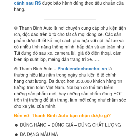
cánh sau RS
được bảo hành đúng theo tiêu chuẩn của
hãng.
————————————
❆ Thanh Bình Auto là nơi chuyên cung cấp phụ kiện tiện
ích, độc đáo trên ô tô cho tất cả mọi dòng xe. Các sản
phẩm được thiết kế một cách phù hợp với nội thất xe và
có nhiều tính năng thông minh, hấp dẫn và an toàn như:
Túi đựng đồ sau xe, camera lùi, giá đỡ điện thoại, cảm
biến áp suất lốp, miếng dán trang trí xe……
❆ Thanh Bình Auto –
Phukiendochoxehoi.vn
là
thương hiệu lâu năm trong ngày phụ kiện ô tô chính
hãng chất lượng. Đã được hơn 350.000 khách hàng tin
tưởng trên toàn Việt Nam. Nơi bạn có thể tìm kiếm
những sản phẩm mới, hay những sản phẩm đang HOT
trên thị trường để tân trang, làm mới cũng như chăm sóc
cho xế yêu của mình.
Đến với Thanh Bình Auto bạn nhận được gì?
☻ ĐÚNG HÀNG – ĐÚNG GIÁ – ĐÚNG CHẤT LƯỢNG
☻ ĐA DẠNG MẪU MÃ