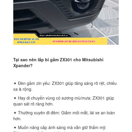
Tại sao nên lắp bi gầm ZX301 cho Mitsubishi
Xpander?
✦ Đèn gầm zin yếu: ZX301 giúp tăng sáng rõ rệt, chiếu
xa & rộng.
✦ Hay di chuyển vùng có sương mù/mưa: ZX301 giúp
quan sát rõ ràng hơn.
✦ Thường xuyên đi đêm: Giảm mỏi mắt, lái xe an toàn
hơn.
✦ Muốn nâng cấp ánh sáng mà vẫn giữ thẩm mỹ: