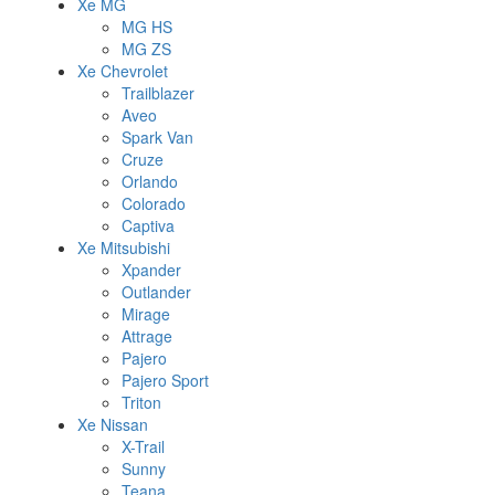
Xe MG
MG HS
MG ZS
Xe Chevrolet
Trailblazer
Aveo
Spark Van
Cruze
Orlando
Colorado
Captiva
Xe Mitsubishi
Xpander
Outlander
Mirage
Attrage
Pajero
Pajero Sport
Triton
Xe Nissan
X-Trail
Sunny
Teana