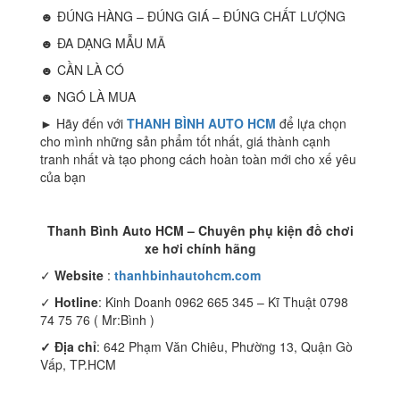
☻ ĐÚNG HÀNG – ĐÚNG GIÁ – ĐÚNG CHẤT LƯỢNG
☻ ĐA DẠNG MẪU MÃ
☻ CẦN LÀ CÓ
☻ NGÓ LÀ MUA
► Hãy đến với
THANH BÌNH AUTO HCM
để lựa chọn
cho mình những sản phẩm tốt nhất, giá thành cạnh
tranh nhất và tạo phong cách hoàn toàn mới cho xế yêu
của bạn
Thanh Bình Auto HCM – Chuyên phụ kiện đồ chơi
xe hơi chính hãng
✓
Website
:
thanhbinhautohcm.com
✓
Hotline
: Kinh Doanh 0962 665 345 – Kĩ Thuật 0798
74 75 76 ( Mr:Bình )
✓ Địa chỉ
: 642 Phạm Văn Chiêu, Phường 13, Quận Gò
Vấp, TP.HCM