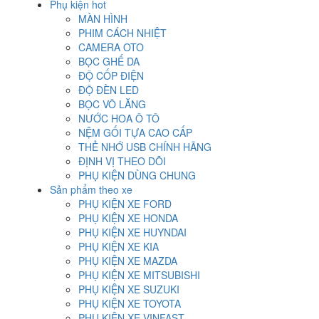
Phụ kiện hot
MÀN HÌNH
PHIM CÁCH NHIỆT
CAMERA OTO
BỌC GHẾ DA
ĐỘ CỐP ĐIỆN
ĐỘ ĐÈN LED
BỌC VÔ LĂNG
NƯỚC HOA Ô TÔ
NỆM GỐI TỰA CAO CẤP
THẺ NHỚ USB CHÍNH HÃNG
ĐỊNH VỊ THEO DÕI
PHỤ KIỆN DÙNG CHUNG
Sản phẩm theo xe
PHỤ KIỆN XE FORD
PHỤ KIỆN XE HONDA
PHỤ KIỆN XE HUYNDAI
PHỤ KIỆN XE KIA
PHỤ KIỆN XE MAZDA
PHỤ KIỆN XE MITSUBISHI
PHỤ KIỆN XE SUZUKI
PHỤ KIỆN XE TOYOTA
PHỤ KIỆN XE VINFAST