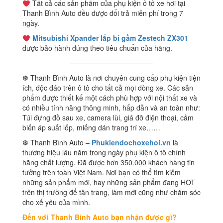
Tất cả các sản phẩm của phụ kiện ô tô xe hơi tại
Thanh Bình Auto đều được đổi trả miễn phí trong 7
ngày.
Mitsubishi Xpander lắp bi gầm Zestech ZX301
được bảo hành đúng theo tiêu chuẩn của hãng.
————————————
❆ Thanh Bình Auto là nơi chuyên cung cấp phụ kiện tiện
ích, độc đáo trên ô tô cho tất cả mọi dòng xe. Các sản
phẩm được thiết kế một cách phù hợp với nội thất xe và
có nhiều tính năng thông minh, hấp dẫn và an toàn như:
Túi đựng đồ sau xe, camera lùi, giá đỡ điện thoại, cảm
biến áp suất lốp, miếng dán trang trí xe……
❆ Thanh Bình Auto –
Phukiendochoxehoi.vn
là
thương hiệu lâu năm trong ngày phụ kiện ô tô chính
hãng chất lượng. Đã được hơn 350.000 khách hàng tin
tưởng trên toàn Việt Nam. Nơi bạn có thể tìm kiếm
những sản phẩm mới, hay những sản phẩm đang HOT
trên thị trường để tân trang, làm mới cũng như chăm sóc
cho xế yêu của mình.
Đến với Thanh Bình Auto bạn nhận được gì?