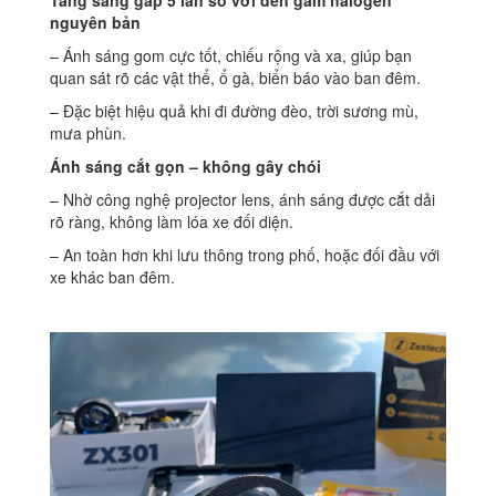
Tăng sáng gấp 5 lần so với đèn gầm halogen
nguyên bản
– Ánh sáng gom cực tốt, chiếu rộng và xa, giúp bạn
quan sát rõ các vật thể, ổ gà, biển báo vào ban đêm.
– Đặc biệt hiệu quả khi đi đường đèo, trời sương mù,
mưa phùn.
Ánh sáng cắt gọn – không gây chói
– Nhờ công nghệ projector lens, ánh sáng được cắt dải
rõ ràng, không làm lóa xe đối diện.
– An toàn hơn khi lưu thông trong phố, hoặc đối đầu với
xe khác ban đêm.