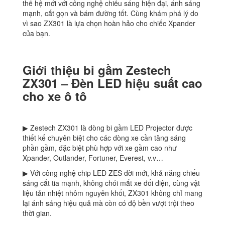
thế hệ mới với công nghệ chiếu sáng hiện đại, ánh sáng
mạnh, cắt gọn và bám đường tốt. Cùng khám phá lý do
vì sao ZX301 là lựa chọn hoàn hảo cho chiếc Xpander
của bạn.
Giới thiệu bi gầm Zestech
ZX301 – Đèn LED hiệu suất cao
cho xe ô tô
▶ Zestech ZX301 là dòng bi gầm LED Projector được
thiết kế chuyên biệt cho các dòng xe cần tăng sáng
phần gầm, đặc biệt phù hợp với xe gầm cao như
Xpander, Outlander, Fortuner, Everest, v.v…
▶ Với công nghệ chip LED ZES đời mới, khả năng chiếu
sáng cắt tia mạnh, không chói mắt xe đối diện, cùng vật
liệu tản nhiệt nhôm nguyên khối, ZX301 không chỉ mang
lại ánh sáng hiệu quả mà còn có độ bền vượt trội theo
thời gian.