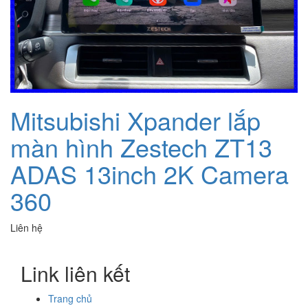
Mitsubishi Xpander lắp
màn hình Zestech ZT13
ADAS 13inch 2K Camera
360
Liên hệ
Link liên kết
Trang chủ