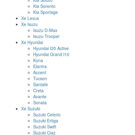
Kia Soluto
Kia Sorento
Kia Sportage
Xe Lexus
Xe Isuzu
Isuzu D-Max
Isuzu Trooper
Xe Hyundai
Hyundai I20 Active
Hyundai Grand I10
Kona
Elantra
Accent
Tucson
Santafe
Creta
Avante
Sonata
Xe Suzuki
Suzuki Celerio
Suzuki Ertiga
Suzuki Swift
Suzuki Ciaz